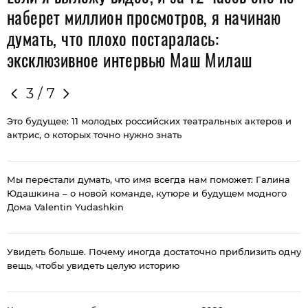
локациями Москвы, которые притягивают и
наберет миллион просмотров, я начинаю
модников, и снобов
думать, что плохо постаралась:
эксклюзивное интервью Маш Милаш
4
/
7
Это будущее: 11 молодых российских театральных актеров и
актрис, о которых точно нужно знать
Мы перестали думать, что имя всегда нам поможет: Галина
Юдашкина – о новой команде, кутюре и будущем модного
Дома Valentin Yudashkin
Увидеть больше. Почему иногда достаточно приблизить одну
вещь, чтобы увидеть целую историю