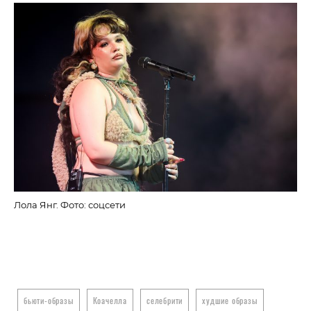
Лола Янг. Фото: соцсети
Эм
бьюти-образы
Коачелла
селебрити
худшие образы