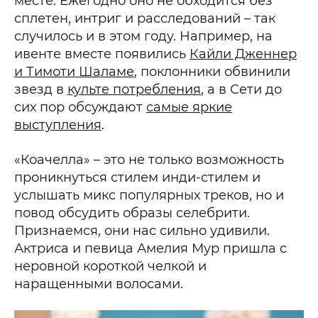
месте. Ежегодно оно не обходится без
сплетен, интриг и расследований – так
случилось и в этом году. Например, на
ивенте вместе появились
Кайли Дженнер
и Тимоти Шаламе
, поклонники обвинили
звезд в
культе потребления
, а в Сети до
сих пор обсуждают
самые яркие
выступления
.
«Коачелла» – это не только возможность
проникнуться стилем инди-стилем и
услышать микс популярных треков, но и
повод обсудить образы селебрити.
Признаемся, они нас сильно удивили.
Актриса и певица Амелия Мур пришла с
неровной короткой челкой и
наращенными волосами.