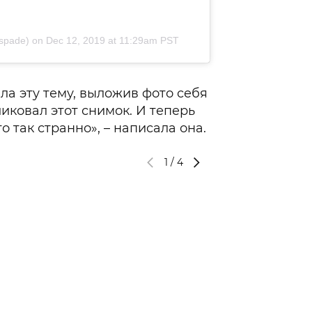
spade) on
Dec 12, 2019 at 11:29am PST
ла эту тему, выложив фото себя
иковал этот снимок. И теперь
то так странно», – написала она.
1
/
4