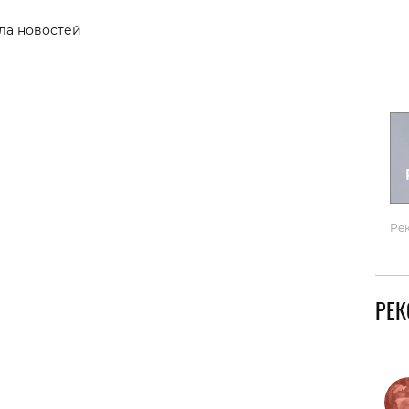
Гаджеты и а
ла новостей
Мнение Ред
Ре
РЕ