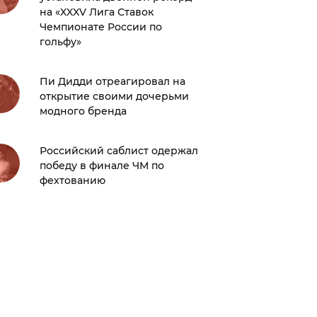
на «XXXV Лига Ставок
Чемпионате России по
гольфу»
Майли 
благот
для бе
Пи Дидди отреагировал на
открытие своими дочерьми
модного бренда
Наталь
фото с 
Решето
Российский саблист одержал
нравит
победу в финале ЧМ по
фехтованию