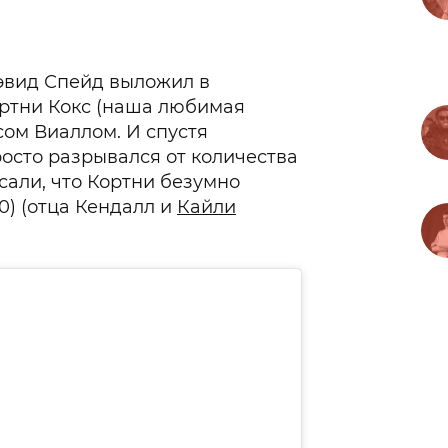
эвид Спейд выложил в
ортни Кокс (наша любимая
сом Виаллом. И спустя
росто разрывался от количества
али, что Кортни безумно
0) (отца Кендалл и
Кайли