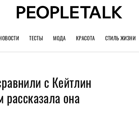
НОВОСТИ
ТЕСТЫ
МОДА
КРАСОТА
СТИЛЬ ЖИЗНИ
Тренды
Уход за лицом
Культура
Шопинг
Волосы
Кино и сер
сравнили с Кейтлин
Как носить
Маникюр
Еда и ресто
Украшения и часы
Парфюм
Путешестви
м рассказала она
Спорт
Психология
Диеты
Астрология
Пластика
Музыка
Дизайн