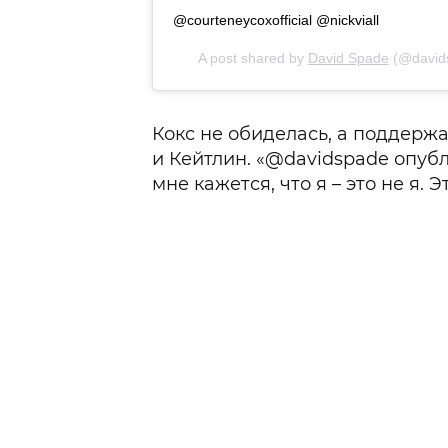
@courteneycoxofficial @nickviall
A post shared by
David Spade
(@david
Кокс не обиделась, а поддержа
и Кейтлин. «@davidspade опубл
мне кажется, что я – это не я. Э