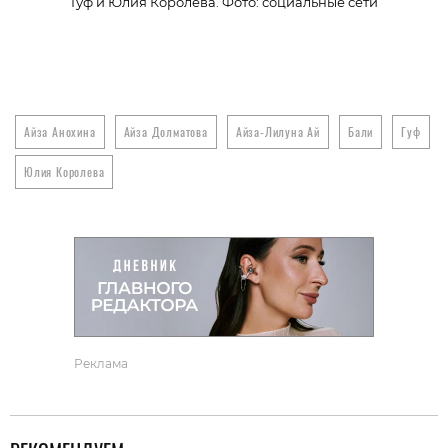
Гуф и Юлия Королева. Фото: социальные сети
Айза Анохина
Айза Долматова
Айза-Лилуна Ай
Бали
Гуф
Юлия Королева
Реклама