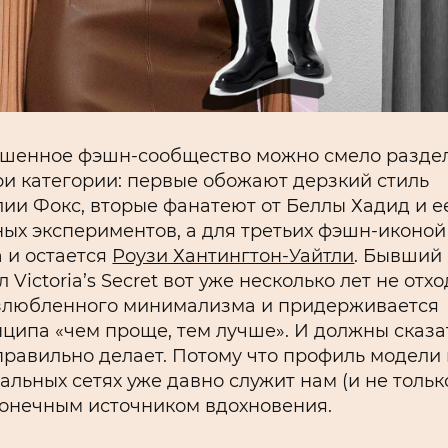
шенное фэшн-сообщество можно смело разде
ри категории: первые обожают дерзкий стиль
ии Фокс, вторые фанатеют от Беллы Хадид и е
ых экспериментов, а для третьих фэшн-иконой
 и остается
Роузи Хантингтон-Уайтли
. Бывший
л Victoria’s Secret вот уже несколько лет не отх
злюбленного минимализма и придерживается
ципа «чем проще, тем лучше». И должны сказа
правильно делает. Потому что профиль модели 
альных сетях уже давно служит нам (и не тольк
онечным источником вдохновения.