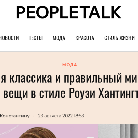
НОВОСТИ
ТЕСТЫ
МОДА
КРАСОТА
СТИЛЬ ЖИЗНИ
Тренды
Уход за лицом
Культура
Шопинг
Волосы
Кино и сер
МОДА
я классика и правильный м
Как носить
Маникюр
Еда и ресто
ь вещи в стиле Роузи Хантинг
Украшения и часы
Парфюм
Путешестви
Спорт
Психология
Диеты
Астрология
 Константину
•
23 августа 2022 18:53
Пластика
Музыка
Дизайн