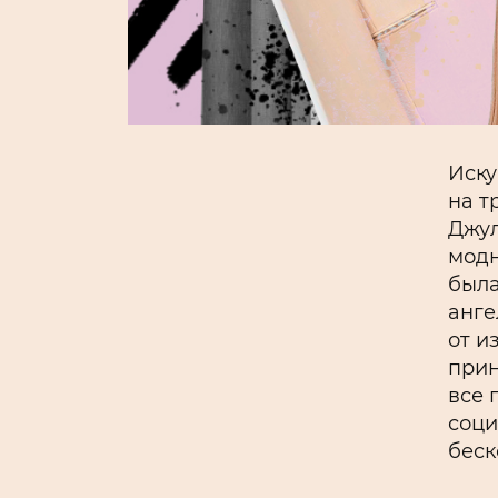
Иску
на т
Джул
модн
была
анге
от и
прин
все 
соци
беск