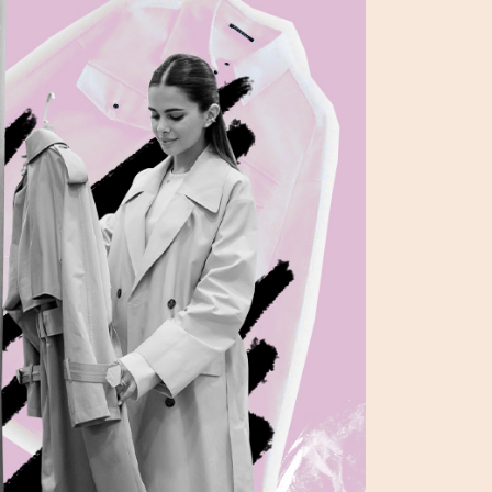
вто
акции