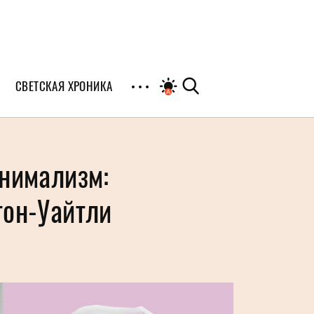
СВЕТСКАЯ ХРОНИКА
иалы
инимализм:
раны
тон-Уайтли
я