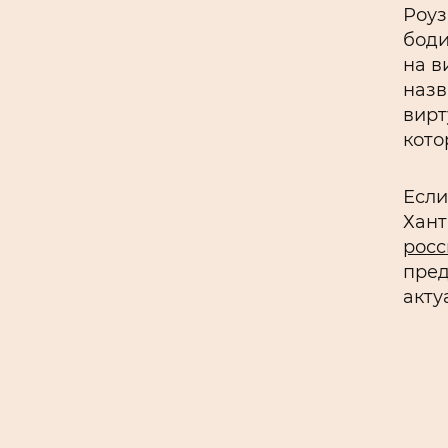
Роуз
боди
на в
назв
вирт
кото
Если
Хант
рос
пред
акту