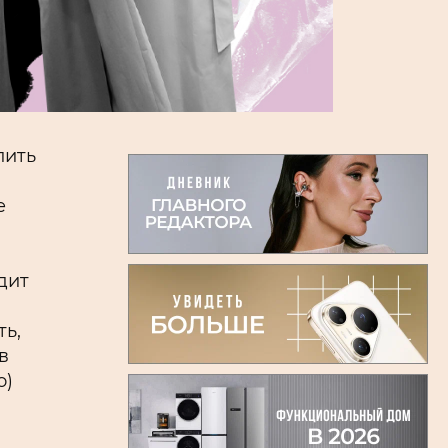
лить
е
одит
ть,
в
о)