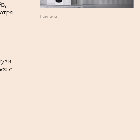
з,
мотря
Реклама
я
,
оузи
ься
с