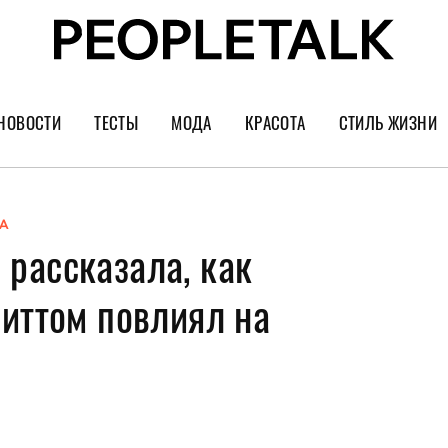
НОВОСТИ
ТЕСТЫ
МОДА
КРАСОТА
СТИЛЬ ЖИЗНИ
Тренды
Уход за лицом
Культура
Шопинг
Волосы
Кино и сер
А
рассказала, как
Как носить
Маникюр
Еда и ресто
Украшения и часы
Парфюм
Путешестви
Питтом повлиял на
Спорт
Психология
Диеты
Астрология
Пластика
Музыка
Дизайн