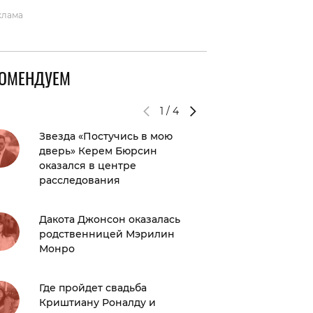
клама
КОМЕНДУЕМ
1
/
4
Звезда «Постучись в мою
Тейпы: 
дверь» Керем Бюрсин
зачем о
оказался в центре
расследования
Топ-16 
москов
Дакота Джонсон оказалась
бункер,
родственницей Мэрилин
легенд
Монро
HOLI: й
Где пройдет свадьба
завтрак
Криштиану Роналду и