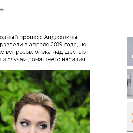
Гаджеты и а
ей
Мнение Ред
водный процесс
Анджелины
развели
в апреле 2019 года, но
ко вопросов: опека над шестью
 и случаи домашнего насилия.