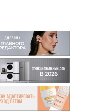
вто
акции