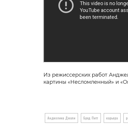
Из режиссерских работ Андже
картины «Несломленный» и «Он
Анджелина Джоли
Бред Питт
карьера
р