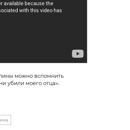
лины можно вспомнить
и убили моего отца».
азвод