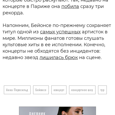
которые быстро раскупают. Так, недавно на
концерте в Париже она
побила
сразу три
рекорда.
Напомним, Бейонсе по-прежнему сохраняет
титул одной из
самых успешных
артисток в
мире. Миллионы фанатов готовы слушать
культовые хиты в ее исполнении. Конечно,
концерты не обходятся без инцидентов:
недавно звезд
лишилась брюк
на сцене.
Анна Пересильд
Бейонсе
концерт
концертное шоу
тур