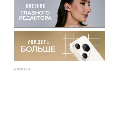
вто
акции
Реклама