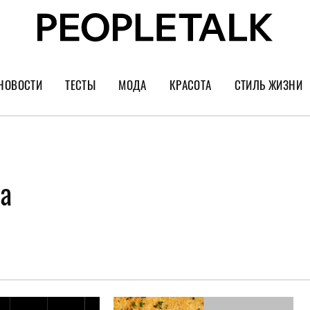
НОВОСТИ
ТЕСТЫ
МОДА
КРАСОТА
СТИЛЬ ЖИЗНИ
Тренды
Уход за лицом
Культура
Шопинг
Волосы
Кино и сер
Как носить
Маникюр
Еда и ресто
ва
Украшения и часы
Парфюм
Путешестви
Спорт
Психология
Диеты
Астрология
Пластика
Музыка
Дизайн