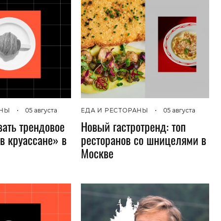
Гаджеты и а
Мнение Ред
АНЫ
•
05 августа
ЕДА И РЕСТОРАНЫ
•
05 августа
вать трендовое
Новый гастротренд: топ
в круассане» в
ресторанов со шницелями в
Москве