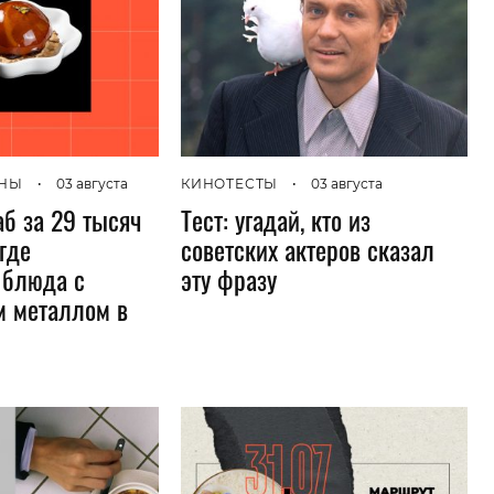
АНЫ
•
03 августа
КИНОТЕСТЫ
•
03 августа
аб за 29 тысяч
Тест: угадай, кто из
 где
советских актеров сказал
 блюда с
эту фразу
 металлом в