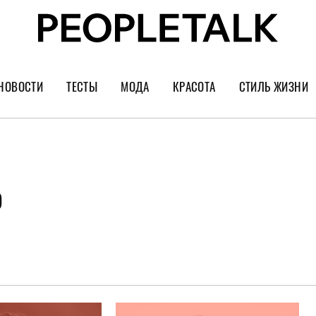
НОВОСТИ
ТЕСТЫ
МОДА
КРАСОТА
СТИЛЬ ЖИЗНИ
Тренды
Уход за лицом
Культура
Шопинг
Волосы
Кино и сер
Как носить
Маникюр
Еда и ресто
о
Украшения и часы
Парфюм
Путешестви
Спорт
Психология
Диеты
Астрология
Пластика
Музыка
Дизайн