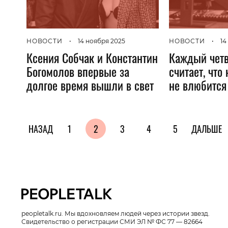
НОВОСТИ
•
14 ноября 2025
НОВОСТИ
•
14
Ксения Собчак и Константин
Каждый чет
Богомолов впервые за
считает, что
долгое время вышли в свет
не влюбится 
НАЗАД
1
2
3
4
5
ДАЛЬШЕ
peopletalk.ru. Мы вдохновляем людей через истории звезд.
Свидетельство о регистрации СМИ ЭЛ № ФС 77 — 82664