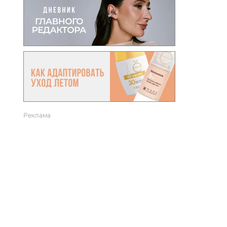
вто
акции
Реклама