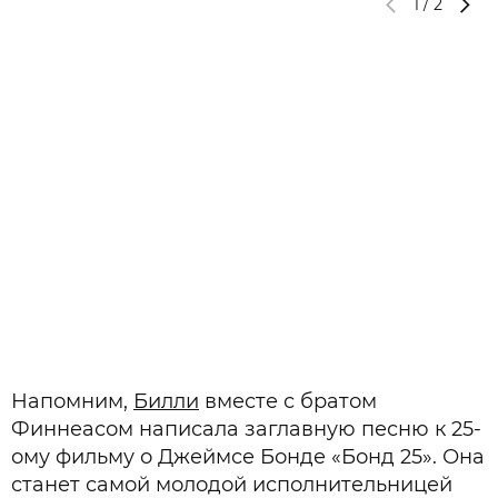
1
/
2
Б
Напомним,
Билли
вместе с братом
Финнеасом написала заглавную песню к 25-
ому фильму о Джеймсе Бонде «Бонд 25». Она
станет самой молодой исполнительницей