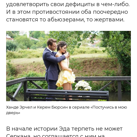
удовлетворить свои дефициты в чем-либо.
И в этом противостоянии оба поочередно
становятся то абьюзерами, то жертвами.
Ханде Эрчел и Керем Бюрсин в сериале «Постучись в мою
дверь»
В начале истории Эда терпеть не может
Серкана, но соглашается с ним на