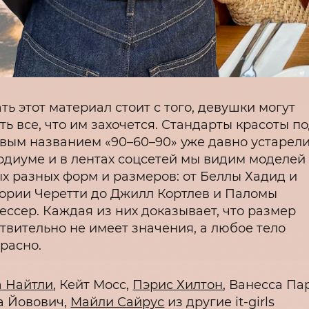
ть этот материал стоит с того, девушки могут
ть все, что им захочется. Стандарты красоты п
вым названием «90–60–90» уже давно устарели
одиуме и в лентах соцсетей мы видим моделей
х разных форм и размеров: от Беллы Хадид и
ории Черетти до Джилл Кортлев и Паломы
ессер. Каждая из них доказывает, что размер
твительно не имеет значения, а любое тело
расно.
 Найтли
, Кейт Мосс,
Пэрис Хилтон
, Ванесса Па
а Йовович,
Майли Сайрус
из другие it-girls