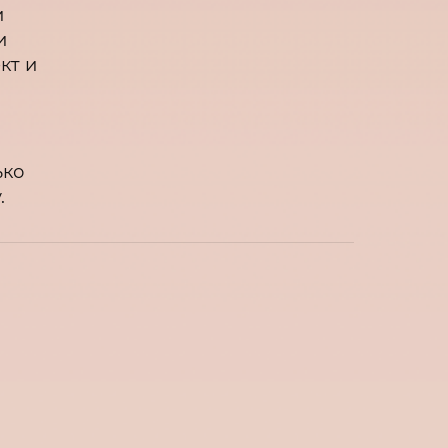
и
и
кт и
ько
.