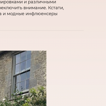
апировками и различными
реключить внимание. Кстати,
йла и модные инфлюенсеры