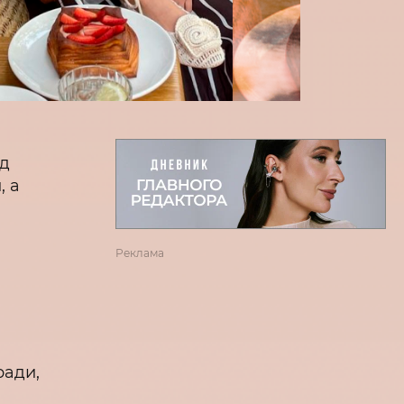
од
, а
Реклама
ради,