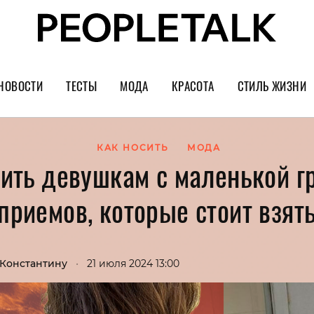
НОВОСТИ
ТЕСТЫ
МОДА
КРАСОТА
СТИЛЬ ЖИЗНИ
Тренды
Уход за лицом
Культура
Шопинг
Волосы
Кино и сер
КАК НОСИТЬ
МОДА
сить девушкам с маленькой гр
Как носить
Маникюр
Еда и ресто
приемов, которые стоит взять
Украшения и часы
Парфюм
Путешестви
Спорт
Психология
Диеты
Астрология
 Константину
•
21 июля 2024 13:00
Пластика
Музыка
Дизайн