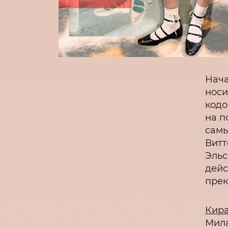
Нача
носи
кодо
на п
самы
Витт
Эльс
дейс
прек
Кира
Мил