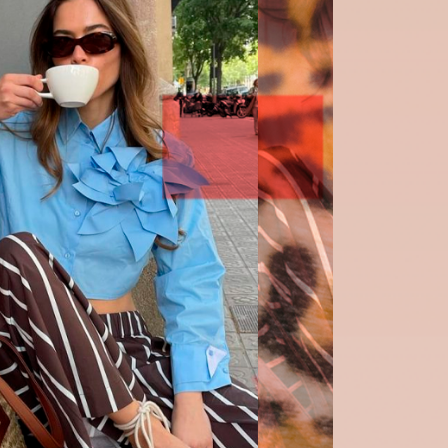
вто
акции