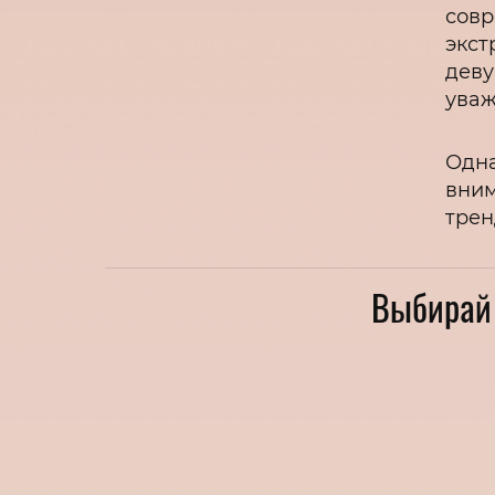
совр
экст
деву
уваж
Одна
вним
трен
Выбирай 