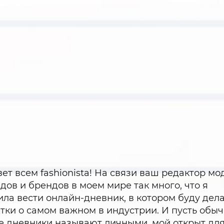
ет всем fashionista! На связи ваш редактор мо
дов и брендов в моем мире так много, что я
ла вести онлайн-дневник, в котором буду дел
тки о самом важном в индустрии. И пусть обы
е дневники называют личными, мой открыт дл