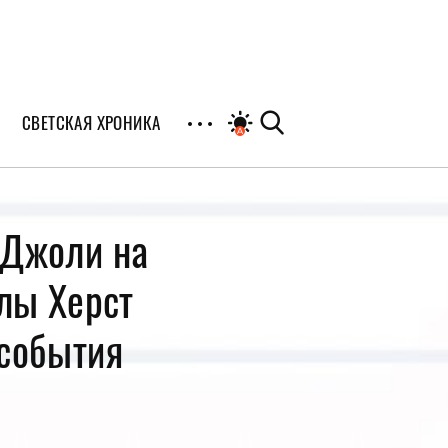
СВЕТСКАЯ ХРОНИКА
иалы
 Джоли на
раны
ллы Херст
я
-события