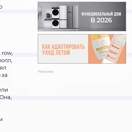
о
 row,
олл,
нял
Реклама
-за
ели
 Она,
м