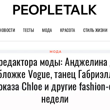
НОВОСТИ
ТЕСТЫ
МОДА
КРАСОТА
СТИЛЬ ЖИЗНИ
Тренды
Уход за лицом
Культура
Шопинг
Волосы
Кино и сер
МОДА
редактора моды: Анджелина
Как носить
Маникюр
Еда и ресто
обложке Vogue, танец Габриэ
Украшения и часы
Парфюм
Путешестви
Спорт
Психология
оказа Chloe и другие fashion
Диеты
Астрология
недели
Пластика
Музыка
Дизайн