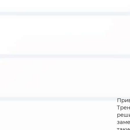
Прив
Трен
реши
заме
таки