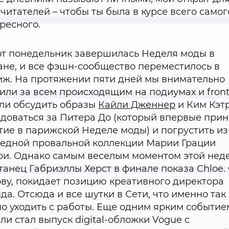
 читателей – чтобы ты была в курсе всего самог
ресного.
от понедельник завершилась Неделя моды в
не, и все фэшн-сообщество переместилось в
ж. На протяжении пяти дней мы внимательно
или за всем происходящим на подиумах и front
ли обсудить образы
Кайли Дженнер
и Ким Кэтр
доваться за Питера До (который впервые при
тие в парижской Неделе моды) и погрустить из
едной провальной коллекции Марии Грации
и. Однако самым веселым моментом этой нед
танец Габриэллы Херст в финале показа Chloe.
ову, покидает позицию креативного директора
да. Отсюда и все шутки в Сети, что именно так
о уходить с работы. Еще одним ярким событие
ли стал выпуск digital-обложки Vogue с