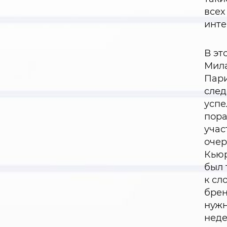
всех
инте
В эт
Мила
Пари
след
успе
пора
учас
очер
Кьюр
был 
к сл
брен
нужн
неде