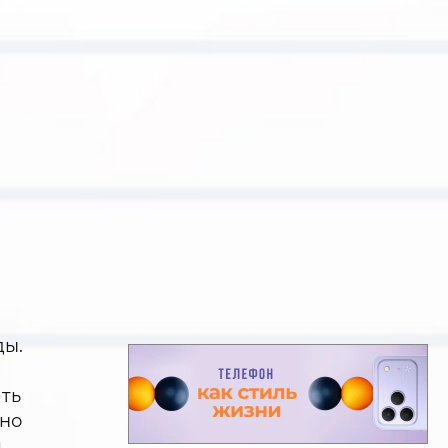
ды.
ать
чно
я