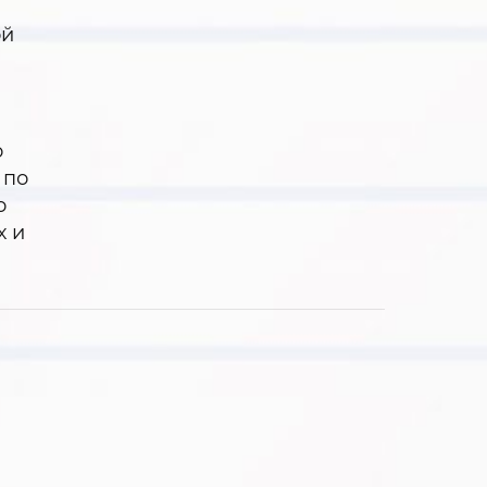
й
ой
о
 по
о
х и