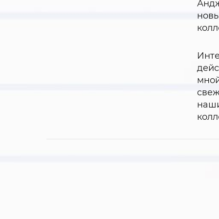
Андж
новы
колл
Инте
дейс
мной
свеж
наши
колл