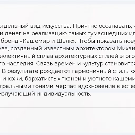
отдельный вид искусства. Приятно осознавать,
ни денег на реализацию самых сумасшедших ид
 бренд «Кашемир и Шелк». Чтобы показать нов
еева, созданный известным архитектором Мих
: эклектичный сплав архитектурных стилей это
о наследия. Связь времен и культур становитс
В результате рождается гармоничный стиль, 
 и кожи, бархатистых тканей и уютного кашем
тральными тонами, черпая вдохновение в есте
излучающий индивидуальность.