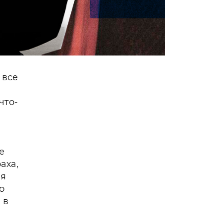
 все
что-
е
аха,
бя
о
 в