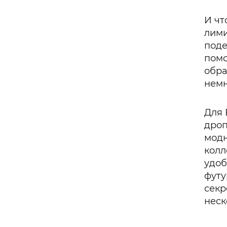
И чт
лими
поде
помо
обра
немн
Для 
дроп
модн
колл
удоб
футу
секр
неск