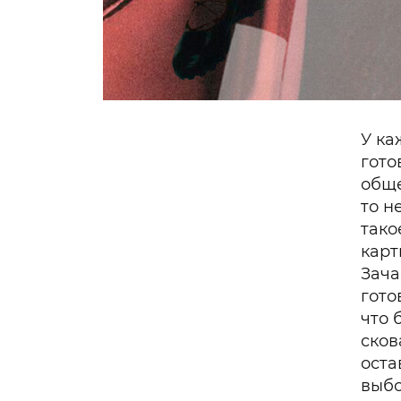
У ка
гото
обще
то н
тако
карт
Зача
гото
что 
сков
оста
выб