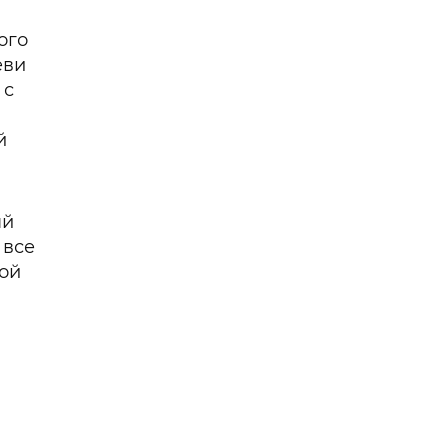
ого
еви
 с
й
ый
 все
ной