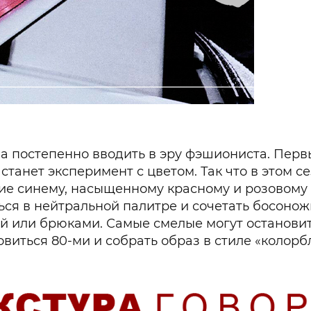
, а постепенно вводить в эру фэшиониста. Пер
анет эксперимент с цветом. Так что в этом се
ие синему, насыщенному красному и розовому 
ься в нейтральной палитре и сочетать босонож
й или брюками. Самые смелые могут останови
виться 80-ми и собрать образ в стиле «колорбл