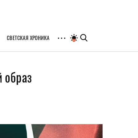
СВЕТСКАЯ ХРОНИКА
иалы
й образ
раны
и
я