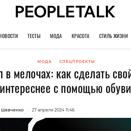
НОВОСТИ
ТЕСТЫ
МОДА
КРАСОТА
СТИЛЬ ЖИЗНИ
Тренды
Уход за лицом
Культура
Шопинг
Волосы
Кино и сер
МОДА
СПЕЦПРОЕКТЫ
 в мелочах: как сделать сво
Как носить
Маникюр
Еда и ресто
интереснее с помощью обув
Украшения и часы
Парфюм
Путешестви
Спорт
Психология
Диеты
Астрология
а Шевченко
•
27 апреля 2024 11:46
Пластика
Музыка
Дизайн