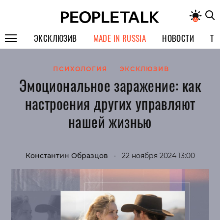
ЭКСКЛЮЗИВ
MADE IN RUSSIA
НОВОСТИ
ТЕ
ГЕРОИ PEOPLETALK
ПСИХОЛОГИЯ
ЭКСКЛЮЗИВ
Эмоциональное заражение: как
СПЕЦПРОЕКТЫ
настроения других управляют
ИНТЕРВЬЮ
нашей жизнью
ПОКОЛЕНИЕ
Константин Образцов
•
22 ноября 2024 13:00