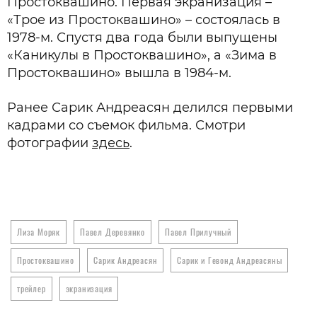
Простоквашино. Первая экранизация –
«Трое из Простоквашино» – состоялась в
1978-м. Спустя два года были выпущены
«Каникулы в Простоквашино», а «Зима в
Простоквашино» вышла в 1984-м.
Ранее Сарик Андреасян делился первыми
кадрами со съемок фильма. Смотри
фотографии
здесь
.
Лиза Моряк
Павел Деревянко
Павел Прилучный
Простоквашино
Сарик Андреасян
Сарик и Гевонд Андреасяны
трейлер
экранизация