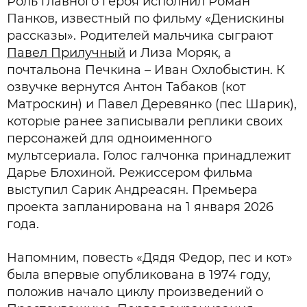
Роль главного героя исполнил Роман
Панков, известный по фильму «Денискины
рассказы». Родителей мальчика сыграют
Павел Прилучный
и Лиза Моряк, а
почтальона Печкина – Иван Охлобыстин. К
озвучке вернутся Антон Табаков (кот
Матроскин) и Павел Деревянко (пес Шарик),
которые ранее записывали реплики своих
персонажей для одноименного
мультсериала. Голос галчонка принадлежит
Дарье Блохиной. Режиссером фильма
выступил Сарик Андреасян. Премьера
проекта запланирована на 1 января 2026
года.
Напомним, повесть «Дядя Федор, пес и кот»
была впервые опубликована в 1974 году,
положив начало циклу произведений о