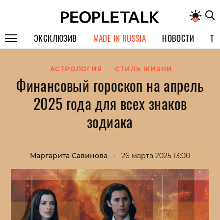
ЭКСКЛЮЗИВ
MADE IN RUSSIA
НОВОСТИ
ТЕ
ГЕРОИ PEOPLETALK
АСТРОЛОГИЯ
СТИЛЬ ЖИЗНИ
Финансовый гороскоп на апрель
СПЕЦПРОЕКТЫ
2025 года для всех знаков
ИНТЕРВЬЮ
зодиака
ПОКОЛЕНИЕ
Маргарита Савинова
•
26 марта 2025 13:00