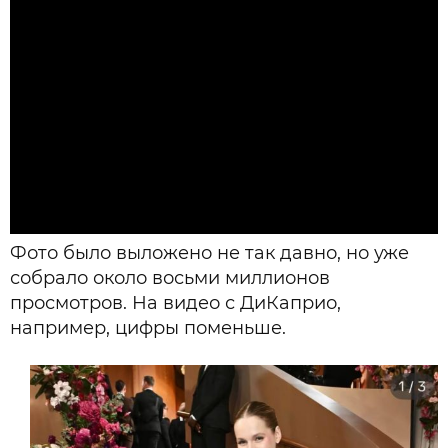
Фото было выложено не так давно, но уже
собрало около восьми миллионов
просмотров. На видео с ДиКаприо,
например, цифры поменьше.