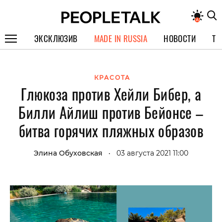
ЭКСКЛЮЗИВ
MADE IN RUSSIA
НОВОСТИ
ТЕ
ГЕРОИ PEOPLETALK
КРАСОТА
СПЕЦПРОЕКТЫ
Глюкоза против Хейли Бибер, а
ИНТЕРВЬЮ
Билли Айлиш против Бейонсе –
ПОКОЛЕНИЕ
битва горячих пляжных образов
Элина Обуховская
03 августа 2021 11:00
•