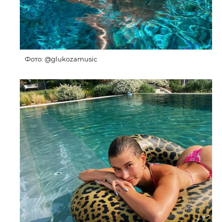
Фото: @glukozamusic