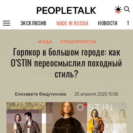
ЭКСКЛЮЗИВ
MADE IN RUSSIA
НОВОСТИ
ТЕ
ГЕРОИ PEOPLETALK
МОДА
СПЕЦПРОЕКТЫ
Горпкор в большом городе: как
СПЕЦПРОЕКТЫ
O'STIN переосмыслил походный
ИНТЕРВЬЮ
стиль?
ПОКОЛЕНИЕ
Елизавета Федутинова
•
25 апреля 2025 10:36