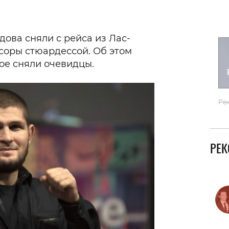
Гаджеты и а
Мнение Ред
ова сняли с рейса из Лас-
ссоры стюардессой. Об этом
рое сняли очевидцы.
Ре
РЕ