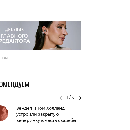
вто
акции
клама
КОМЕНДУЕМ
1
/
4
Зендея и Том Холланд
Павел 
устроили закрытую
Брутян 
вечеринку в честь свадьбы
отпраз
рожден