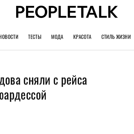
НОВОСТИ
ТЕСТЫ
МОДА
КРАСОТА
СТИЛЬ ЖИЗНИ
Тренды
Уход за лицом
Культура
Шопинг
Волосы
Кино и сер
дова сняли с рейса
Как носить
Маникюр
Еда и ресто
Украшения и часы
Парфюм
Путешестви
тюардессой
Спорт
Психология
Диеты
Астрология
Пластика
Музыка
Дизайн