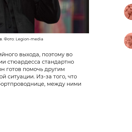
. Фото: Legion-media
ийного выхода, поэтому во
ии стюардесса стандартно
 он готов помочь другим
й ситуации. Из-за того, что
 бортпроводнице, между ними