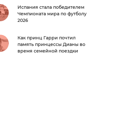
Испания стала победителем
Чемпионата мира по футболу
В Сети 
2026
Ольги 
личнос
Как принц Гарри почтил
память принцессы Дианы во
Анна П
время семейной поездки
пережи
расстав
Могиль