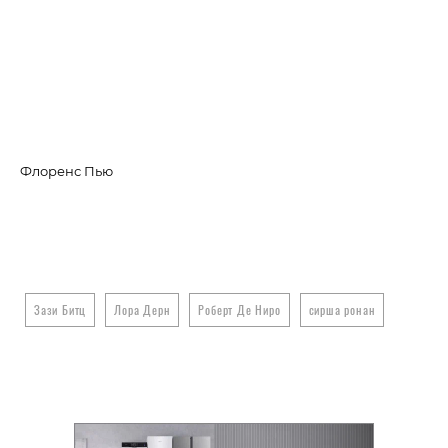
Флоренс Пью
Си
Зази Битц
Лора Дерн
Роберт Де Ниро
сирша ронан