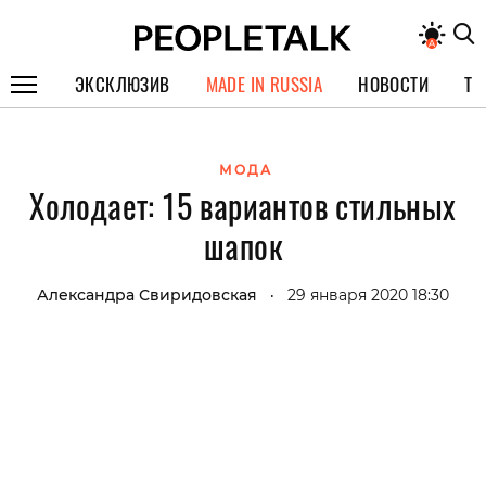
ЭКСКЛЮЗИВ
MADE IN RUSSIA
НОВОСТИ
ТЕ
ГЕРОИ PEOPLETALK
МОДА
СПЕЦПРОЕКТЫ
Холодает: 15 вариантов стильных
ИНТЕРВЬЮ
шапок
ПОКОЛЕНИЕ
Александра Свиридовская
29 января 2020 18:30
•