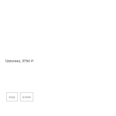
12storeez, 3790 P.
I a
мода
шапки