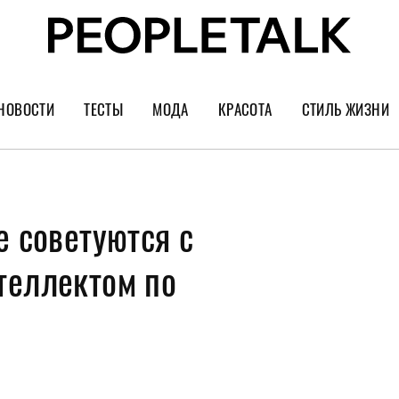
НОВОСТИ
ТЕСТЫ
МОДА
КРАСОТА
СТИЛЬ ЖИЗНИ
Тренды
Уход за лицом
Культура
Шопинг
Волосы
Кино и сер
е советуются с
Как носить
Маникюр
Еда и ресто
Украшения и часы
Парфюм
Путешестви
теллектом по
Спорт
Психология
Диеты
Астрология
Пластика
Музыка
Дизайн