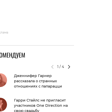
вто
акции
клама
КОМЕНДУЕМ
1
/
4
Дженнифер Гарнер
Джасти
рассказала о странных
новую г
отношениях с папарацци
заверш
с Блей
Гарри Стайлс не пригласит
участников One Direction на
Юлия Г
свою свадьбу
семейн