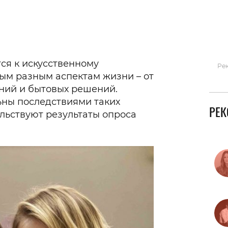
Гаджеты и а
Мнение Ред
ся к искусственному
Ре
мым разным аспектам жизни – от
ний и бытовых решений.
ьны последствиями таких
РЕ
ельствуют результаты опроса