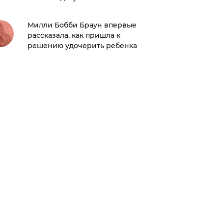
Владом 
с днем
Милли Бобби Браун впервые
рассказала, как пришла к
решению удочерить ребенка
Назван
книги 
Отечес
россия