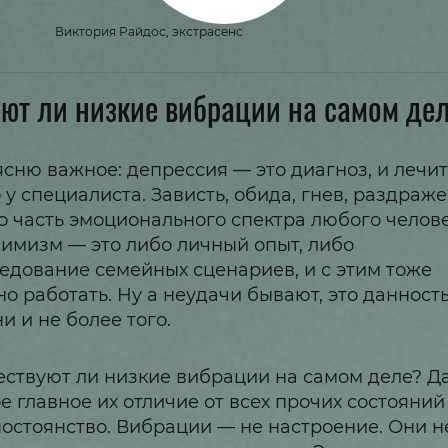
Виктория Райдос, экстрасенс
ют ли низкие вибрации на самом де
сню важное: депрессия — это диагноз, и лечит
 у специалиста. Зависть, обида, гнев, раздраж
о часть эмоционального спектра любого челове
имизм — это либо личный опыт, либо
едование семейных сценариев, и с этим тоже
о работать. Ну а неудачи бывают, это данност
и и не более того.
ствуют ли низкие вибрации на самом деле? Да
е главное их отличие от всех прочих состояни
постоянство. Вибрации — не настроение. Они н