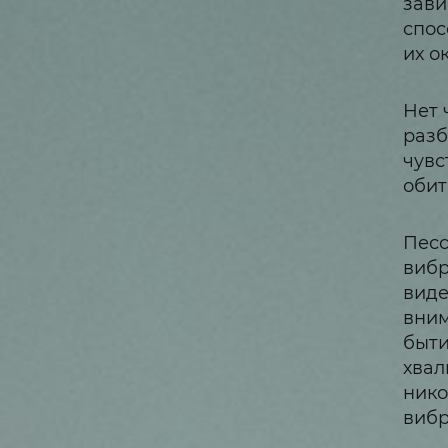
зави
спос
их о
Нет 
разб
чувс
обит
Песс
вибр
виде
вним
быти
хвал
нико
виб