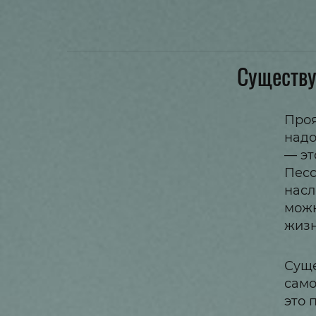
Существу
Проя
надо
— эт
Песс
насл
можн
жизн
Суще
само
это 