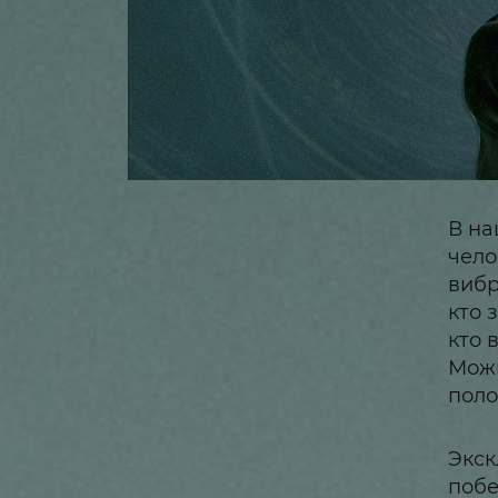
В на
чело
вибр
кто 
кто 
Можн
поло
Экск
побе