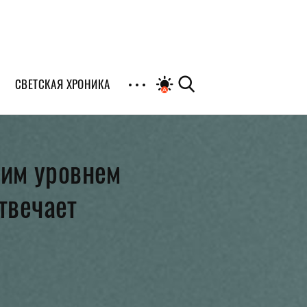
СВЕТСКАЯ ХРОНИКА
иалы
ким уровнем
раны
отвечает
я