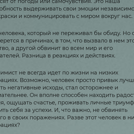
сят от погоды или самочувствия. Это наша
обность выдерживать свои эмоции независимо
краски и коммуницировать с миром вокруг нас.
человека, который не переживал бы обиду. Но 
ерется в причинах, в том, что вызвало в нем эт
тво, а другой обвинит во всем мир и его
ателей. Разница в реакциях и действиях.
имист не всегда идет по жизни на низких
ациях. Возможно, человек просто привык луч
ть негативные исходы, стал осторожнее и
ательнее. Он вполне способен находить радос
я, ощущать счастье, проживать личные триумф
ить себя за успехи. И, что важно, не обвинять
го в своих поражениях. Разве этот человек в н
рациях?