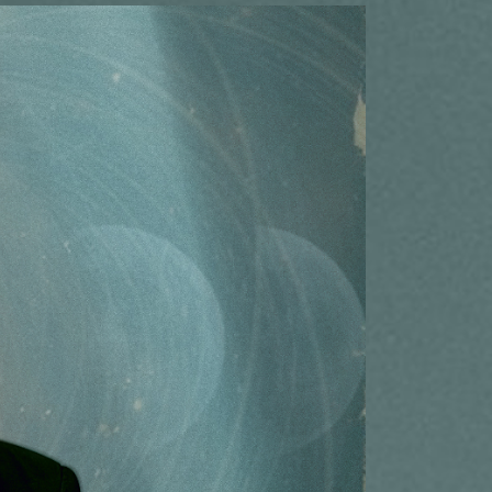
вто
акции