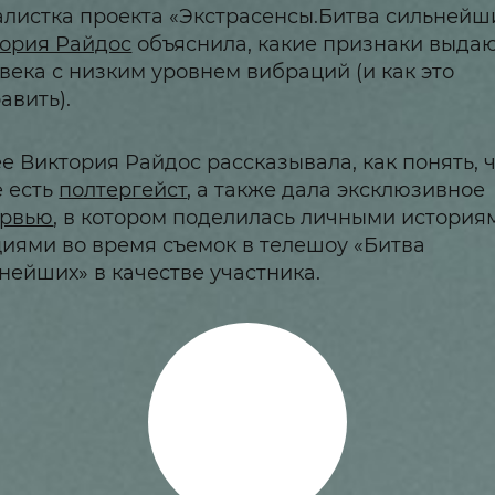
листка проекта «Экстрасенсы.Битва сильнейш
ория Райдос
объяснила, какие признаки выда
века с низким уровнем вибраций (и как это
авить).
е Виктория Райдос рассказывала, как понять, ч
 есть
полтергейст
, а также дала эксклюзивное
ервью
, в котором поделилась личными история
иями во время съемок в телешоу «Битва
нейших» в качестве участника.