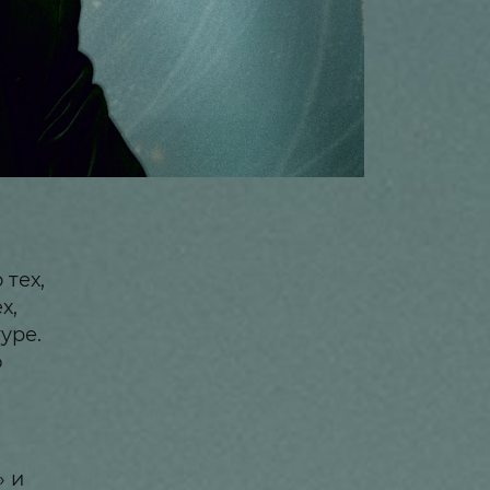
 тех,
х,
уре.
ю
» и