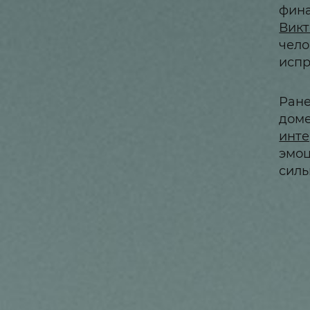
фина
Викт
чело
испр
Ране
доме
инт
эмоц
силь