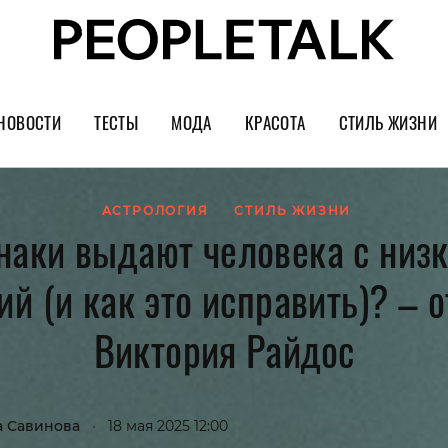
НОВОСТИ
ТЕСТЫ
МОДА
КРАСОТА
СТИЛЬ ЖИЗНИ
Тренды
Уход за лицом
Культура
Шопинг
Волосы
Кино и сер
АСТРОЛОГИЯ
СТИЛЬ ЖИЗНИ
наки выдают человека с низ
Как носить
Маникюр
Еда и ресто
й (и как это исправить)? – 
Украшения и часы
Парфюм
Путешестви
Спорт
Психология
Виктория Райдос
Диеты
Астрология
Пластика
Музыка
а Савинова
•
18 мая 2025 12:00
Дизайн