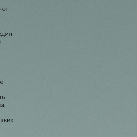
 от
один
о
ше
ть
ы,
изких