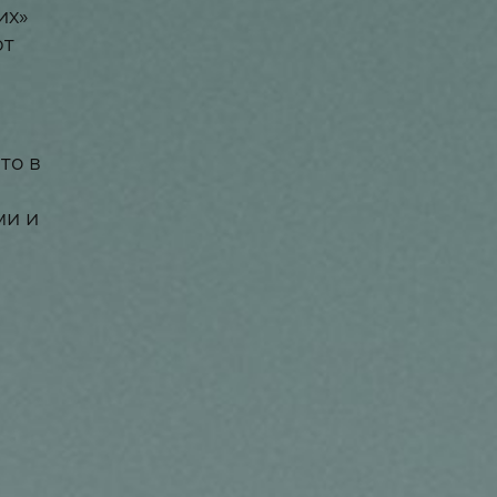
их»
ют
то в
ми и