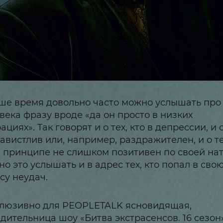
ше время довольно часто можно услышать про
века фразу вроде «да он просто в низких
ациях». Так говорят и о тех, кто в депрессии, и о
завистлив или, например, раздражителен, и о те
в принципе не слишком позитивен по своей нат
о это услышать и в адрес тех, кто попал в сво
су неудач.
люзивно для PEOPLETALK ясновидящая,
дительница шоу «Битва экстрасенсов. 16 сезон