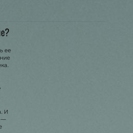
ле?
ь ее
ение
ка.
ь
. И
й —
е