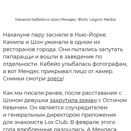
Камила Кабейо и Шон Мендес. Фото: Legion Media
Накануне пару засняли в Нью-Йорке.
Камила и Шон ужинали в одном из
ресторанов города. Они пытались запутать
папарацци и вошли в заведение по
отдельности. Кабейо улыбалась фотографам,
а вот Мендес прикрывал лицо от камер.
Снимки смотри
здесь
!
Как мы писали ранее, после расставания с
Шоном девушка
закрутила роман
с Остином
Кевичем. Он является соучредителем
и генеральным директором приложения
для знакомств Lox Club. В феврале этого
года влюбленные
разошлись
. А Мендеса