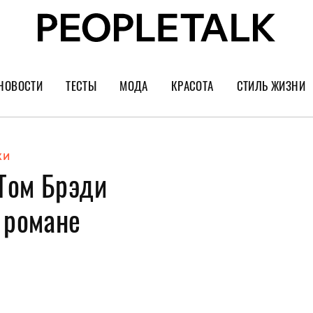
НОВОСТИ
ТЕСТЫ
МОДА
КРАСОТА
СТИЛЬ ЖИЗНИ
Тренды
Уход за лицом
Культура
Шопинг
Волосы
Кино и сер
ХИ
Том Брэди
Как носить
Маникюр
Еда и ресто
Украшения и часы
Парфюм
Путешестви
 романе
Спорт
Психология
Диеты
Астрология
Пластика
Музыка
Дизайн