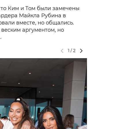
что Ким и Том были замечены
ардера Майкла Рубина в
вали вместе, но общались.
 веским аргументом, но
.
1
/
2