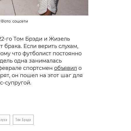
Фото: соцсети
Том Брэди и Майкл Ру
22-го Том Брэди и Жизель
т брака. Если верить слухам,
тому что футболист постоянно
одель одна занималась
в феврале спортсмен
объявил
о
орят, он пошел на этот шаг для
кс-супругой.
слухи
Том Брэди