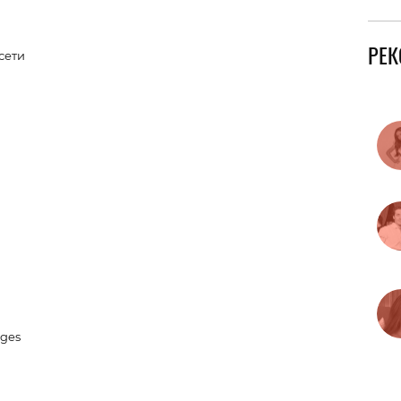
РЕ
сети
ages