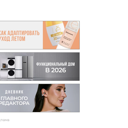
вто
акции
клама