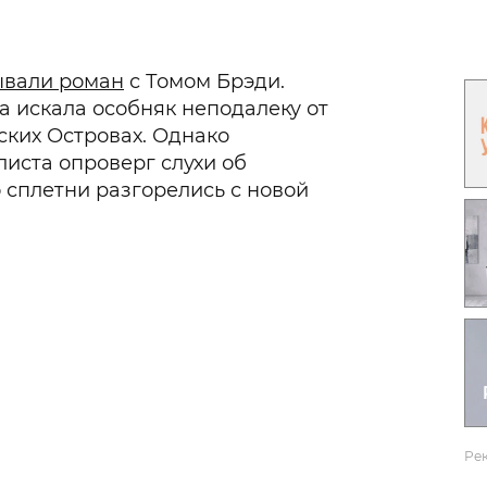
Гаджеты и а
Мнение Ред
вали роман
с Томом Брэди.
а искала особняк неподалеку от
ских Островах. Однако
иста опроверг слухи об
 сплетни разгорелись с новой
Ре