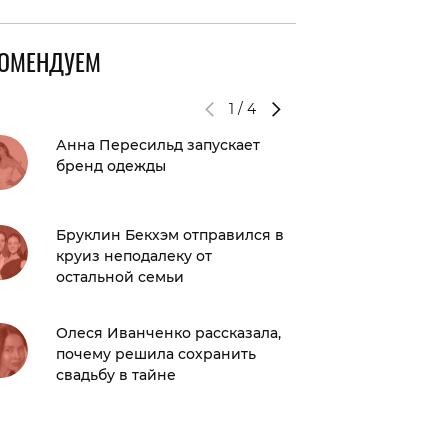
КОМЕНДУЕМ
1
/
4
Анна Пересильд запускает
Батиска
бренд одежды
повреж
погруж
Бруклин Бекхэм отправился в
Будут л
круиз неподалеку от
Толик в
остальной семьи
«Счастл
Олеся Иванченко рассказала,
Пользо
почему решила сохранить
обсужда
свадьбу в тайне
летней
Гарнер 
надеюсь