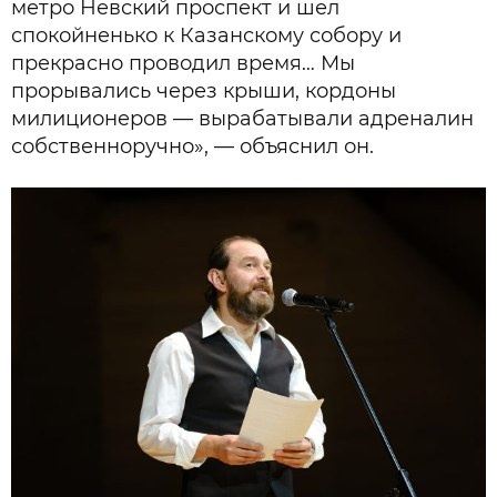
метро Невский проспект и шел
спокойненько к Казанскому собору и
прекрасно проводил время… Мы
прорывались через крыши, кордоны
милиционеров — вырабатывали адреналин
собственноручно», — объяснил он.