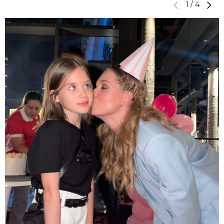
1
/
4