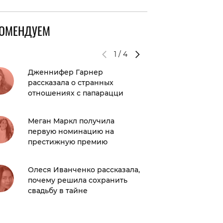
КОМЕНДУЕМ
1
/
4
Дженнифер Гарнер
Не могл
рассказала о странных
светски
отношениях с папарацци
Алина 
Меган Маркл получила
отноше
первую номинацию на
с возл
престижную премию
Маршру
Олеся Иванченко рассказала,
занятьс
почему решила сохранить
свадьбу в тайне