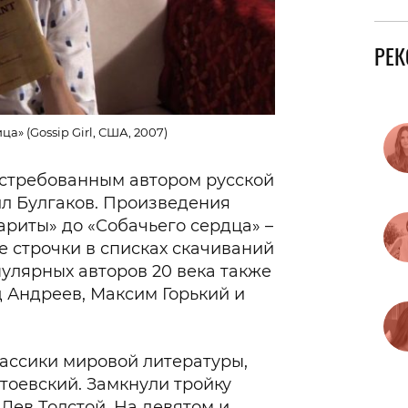
РЕ
а» (Gossip Girl, США, 2007)
остребованным автором русской
ил Булгаков. Произведения
ариты» до «Собачьего сердца» –
 строчки в списках скачиваний
пулярных авторов 20 века также
д Андреев, Максим Горький и
лассики мировой литературы,
тоевский. Замкнули тройку
Лев Толстой. На девятом и