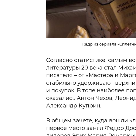
Кадр из сериала «Сплетниц
Согласно статистике, самым в
литературы 20 века стал Миха
писателя – от «Мастера и Марг
стабильно удерживают верхние
и покупок. В топе наиболее по
оказались Антон Чехов, Леони
Александр Куприн.
В общем зачете, куда вошли к
первое место занял Федор Дос
лидеров Эрих Мария Ремарк и 