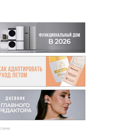
вто
акции
клама