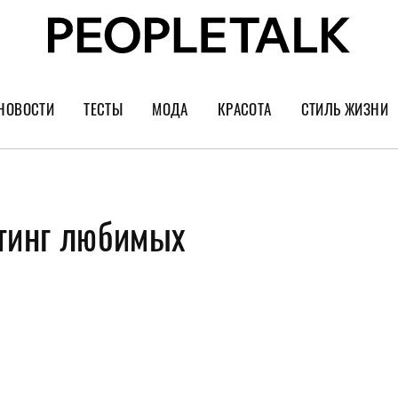
НОВОСТИ
ТЕСТЫ
МОДА
КРАСОТА
СТИЛЬ ЖИЗНИ
Тренды
Уход за лицом
Культура
Шопинг
Волосы
Кино и сер
йтинг любимых
Как носить
Маникюр
Еда и ресто
Украшения и часы
Парфюм
Путешестви
Спорт
Психология
Диеты
Астрология
Пластика
Музыка
Дизайн