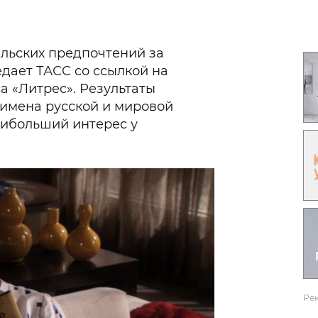
Гаджеты и а
Мнение Ред
ельских предпочтений за
едает ТАСС со ссылкой на
а «Литрес». Результаты
 имена русской и мировой
аибольший интерес у
Ре