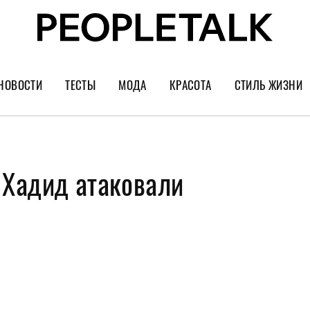
НОВОСТИ
ТЕСТЫ
МОДА
КРАСОТА
СТИЛЬ ЖИЗНИ
Тренды
Уход за лицом
Культура
Шопинг
Волосы
Кино и сер
Хадид атаковали
Как носить
Маникюр
Еда и ресто
Украшения и часы
Парфюм
Путешестви
Спорт
Психология
Диеты
Астрология
Пластика
Музыка
Дизайн