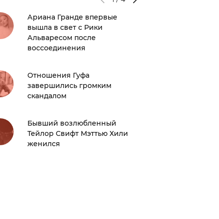
Ариана Гранде впервые
Подерж
вышла в свет с Рики
Попроб
Альваресом после
тренд и
воссоединения
Алсу с
Отношения Гуфа
со здор
завершились громким
сейчас 
скандалом
Джасти
Бывший возлюбленный
выложи
Тейлор Свифт Мэттью Хили
женился