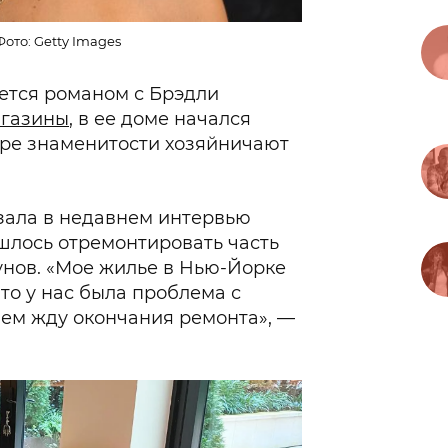
ото: Getty Images
тся романом с Брэдли
агазины
, в ее доме начался
ире знаменитости хозяйничают
зала в недавнем интервью
ришлось отремонтировать часть
унов. «Мое жилье в Нью-Йорке
то у нас была проблема с
ием жду окончания ремонта», —