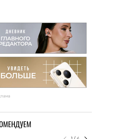
вто
акции
клама
КОМЕНДУЕМ
1
/
4