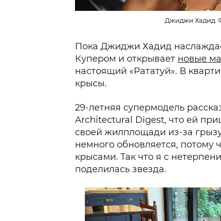
Джиджи Хадид. Ф
Пока Джиджи Хадид наслаждае
Купером и открывает
новые м
настоящий «Рататуй». В кварт
крысы.
29-летняя супермодель расска
Architectural Digest, что ей п
своей жилплощади из-за грыз
немного обновляется, потому ч
крысами. Так что я с нетерпен
поделилась звезда.