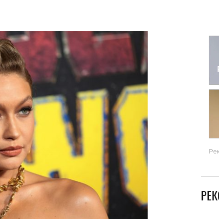
Гаджеты и а
Мнение Ред
Ре
РЕ