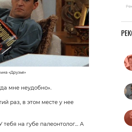
Ре
РЕ
ьма «Друзья»
гда мне неудобно».
ий раз, в этом месте у нее
У тебя на губе палеонтолог… А