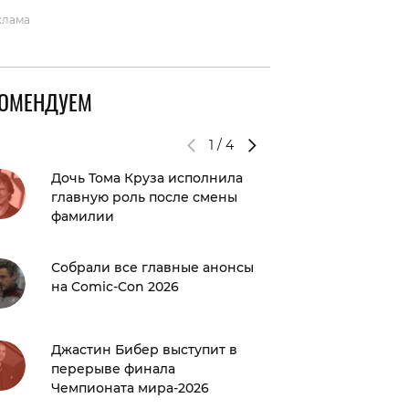
клама
КОМЕНДУЕМ
1
/
4
Дочь Тома Круза исполнила
Как быс
главную роль после смены
круги п
фамилии
Всего 3
Собрали все главные анонсы
помогут
на Comic-Con 2026
этой з
Джастин Бибер выступит в
Титры:
перерыве финала
Чемпионата мира-2026