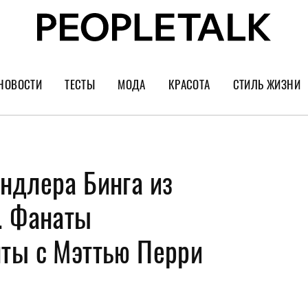
НОВОСТИ
ТЕСТЫ
МОДА
КРАСОТА
СТИЛЬ ЖИЗНИ
Тренды
Уход за лицом
Культура
Шопинг
Волосы
Кино и сер
ндлера Бинга из
Как носить
Маникюр
Еда и ресто
Украшения и часы
Парфюм
Путешестви
. Фанаты
Спорт
Психология
ты с Мэттью Перри
Диеты
Астрология
Пластика
Музыка
Дизайн