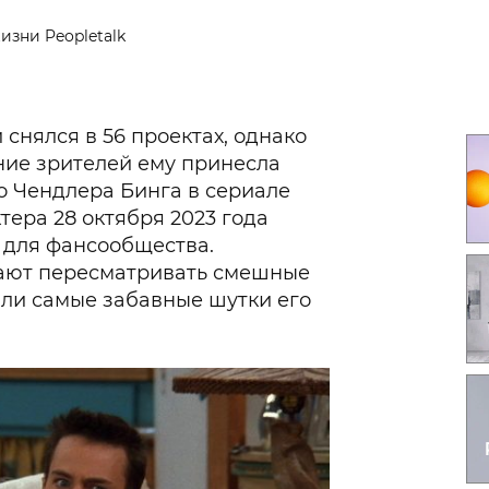
Гаджеты и а
изни Peopletalk
Мнение Ред
снялся в 56 проектах, однако
ие зрителей ему принесла
о Чендлера Бинга в сериале
тера 28 октября 2023 года
 для фансообщества.
ают пересматривать смешные
али самые забавные шутки его