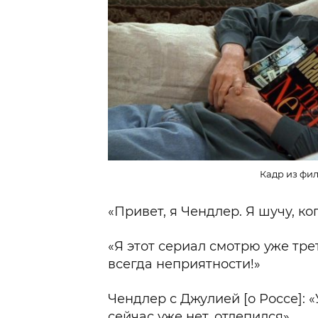
Кадр из фил
«Привет, я Чендлер. Я шучу, ко
«Я этот сериал смотрю уже трет
всегда неприятности!»
Чендлер с Джулией [о Россе]: «
сейчас уже нет, отлепился».