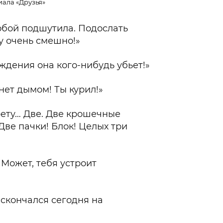
иала «Друзья»
обой подшутила. Подослать
у очень смешно!»
ождения она кого-нибудь убьет!»
нет дымом! Ты курил!»
рету… Две. Две крошечные
 Две пачки! Блок! Целых три
 Может, тебя устроит
 скончался сегодня на