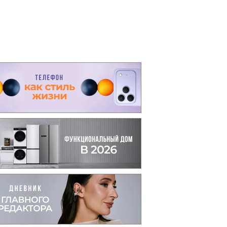
вто
акции