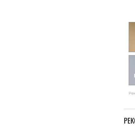
Гаджеты и а
Мнение Ред
Ре
РЕ