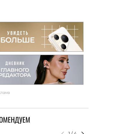
вто
акции
клама
КОМЕНДУЕМ
1
/
4