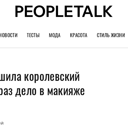
НОВОСТИ
ТЕСТЫ
МОДА
КРАСОТА
СТИЛЬ ЖИЗНИ
Тренды
Уход за лицом
Культура
Шопинг
Волосы
Кино и сер
шила королевский
Как носить
Маникюр
Еда и ресто
Украшения и часы
Парфюм
Путешестви
 раз дело в макияже
Спорт
Психология
Диеты
Астрология
Пластика
Музыка
ей
Дизайн