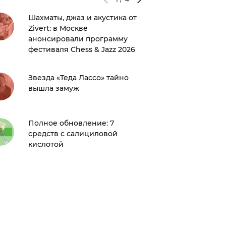
Шахматы, джаз и акустика от
А ты бы
Zivert: в Москве
Тернер 
анонсировали программу
запреща
фестиваля Chess & Jazz 2026
престо
Звезда «Теда Лассо» тайно
Смотри
вышла замуж
Джонса
Dior зде
Полное обновление: 7
Вот это
средств с салициловой
тайную
кислотой
Маркл 