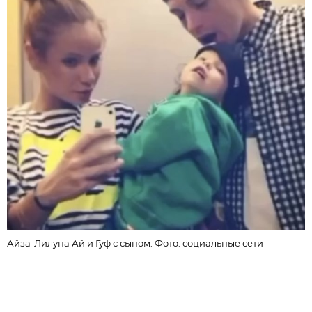
Г
Айза-Лилуна Ай и Гуф с сыном. Фото: социальные сети