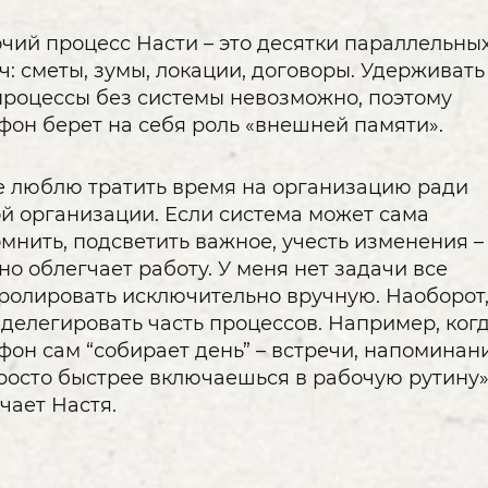
чий процесс Насти – это десятки параллельны
ч: сметы, зумы, локации, договоры. Удерживать
процессы без системы невозможно, поэтому
фон берет на себя роль «внешней памяти».
е люблю тратить время на организацию ради
й организации. Если система может сама
мнить, подсветить важное, учесть изменения –
но облегчает работу. У меня нет задачи все
ролировать исключительно вручную. Наоборот,
 делегировать часть процессов. Например, ког
фон сам “собирает день” – встречи, напоминан
росто быстрее включаешься в рабочую рутину»,
чает Настя.