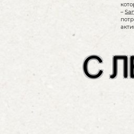
кото
–
Sa
потр
акти