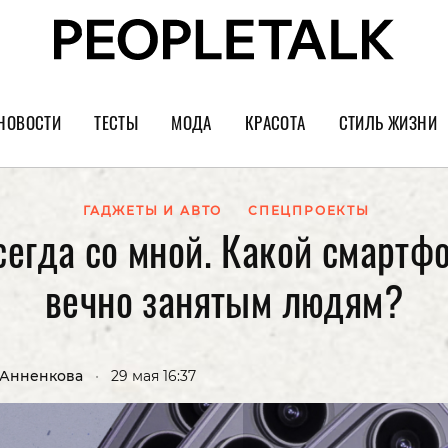
НОВОСТИ
ТЕСТЫ
МОДА
КРАСОТА
СТИЛЬ ЖИЗНИ
Тренды
Уход за лицом
Культура
Шопинг
Волосы
Кино и сер
ГАДЖЕТЫ И АВТО
СПЕЦПРОЕКТЫ
сегда со мной. Какой смартф
Как носить
Маникюр
Еда и ресто
вечно занятым людям?
Украшения и часы
Парфюм
Путешестви
Спорт
Психология
Диеты
Астрология
 Анненкова
•
29 мая 16:37
Пластика
Музыка
Дизайн