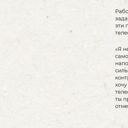
Рабо
зада
эти 
теле
«Я н
само
напо
силь
конт
хочу
теле
ты п
отме