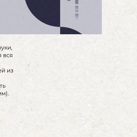
уки,
я вся
ей из
ть
м).