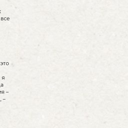
х
 все
 это
 я
да
ия –
 –