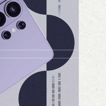
вто
акции