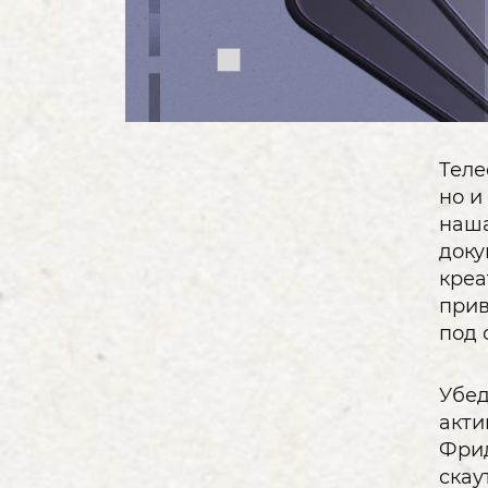
Теле
но и
наша
доку
креа
прив
под 
Убед
акти
Фрид
скау