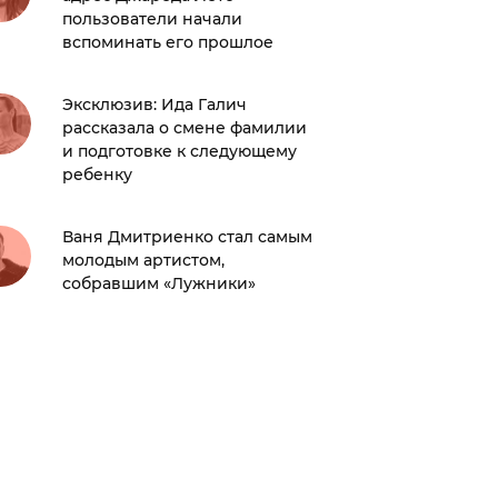
пользователи начали
зодиак
вспоминать его прошлое
Звезда
Эксклюзив: Ида Галич
тварей
рассказала о смене фамилии
лишилс
и подготовке к следующему
Что пр
ребенку
«Разоч
Ваня Дмитриенко стал самым
как при
молодым артистом,
Маркл о
собравшим «Лужники»
Елизаве