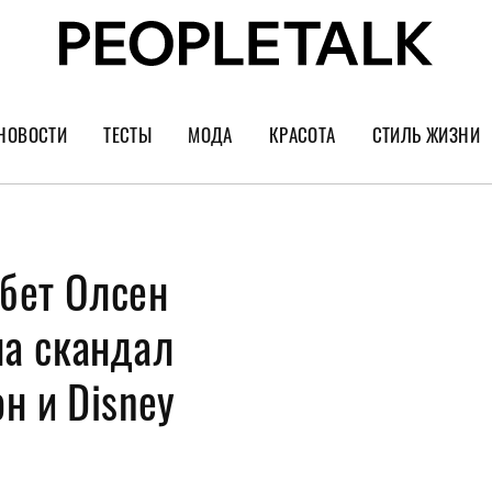
НОВОСТИ
ТЕСТЫ
МОДА
КРАСОТА
СТИЛЬ ЖИЗНИ
Тренды
Уход за лицом
Культура
Шопинг
Волосы
Кино и сер
бет Олсен
Как носить
Маникюр
Еда и ресто
Украшения и часы
Парфюм
Путешестви
а скандал
Спорт
Психология
н и Disney
Диеты
Астрология
Пластика
Музыка
Дизайн