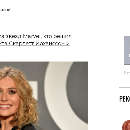
Гаджеты и а
жизни
Мнение Ред
з звёзд Marvel, кто решил
та Скарлетт Йоханссон и
Ре
РЕ