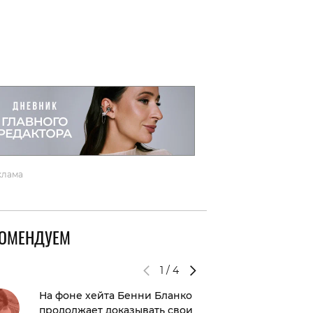
вто
акции
клама
КОМЕНДУЕМ
1
/
4
На фоне хейта Бенни Бланко
Анаста
продолжает доказывать свои
пример