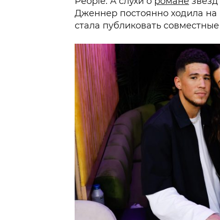
People. А слухи о
романе
звезд 
Дженнер постоянно ходила на 
стала публиковать совместные