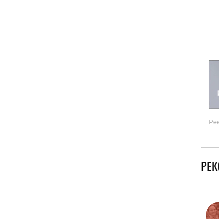
Гаджеты и а
Мнение Ред
Ре
РЕ