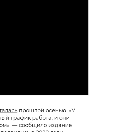
талась
прошлой осенью. «У
ный график работа, и они
том», — сообщило издание