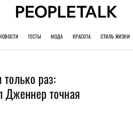
НОВОСТИ
ТЕСТЫ
МОДА
КРАСОТА
СТИЛЬ ЖИЗНИ
Тренды
Уход за лицом
Культура
Шопинг
Волосы
Кино и сер
 только раз:
Как носить
Маникюр
Еда и ресто
Украшения и часы
Парфюм
Путешестви
л Дженнер точная
Спорт
Психология
Диеты
Астрология
Пластика
Музыка
Дизайн