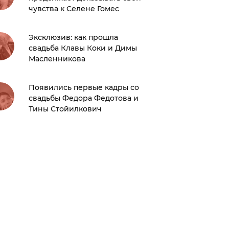
чувства к Селене Гомес
атласно
Эксклюзив: как прошла
Зендея 
свадьба Клавы Коки и Димы
сыграли
Масленникова
фото н
Появились первые кадры со
Не смож
свадьбы Федора Федотова и
поделил
Тины Стойилкович
которы
Жерара