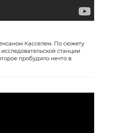
енсаном Касселем. По сюжету
 исследовательской станции
оторое пробудило нечто в