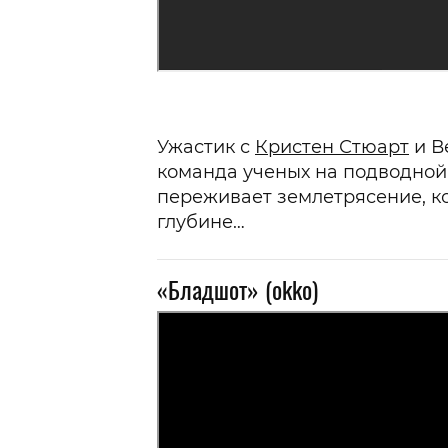
Ужастик с
Кристен Стюарт
и В
команда ученых на подводной
переживает землетрясение, к
глубине…
«Бладшот» (okko)