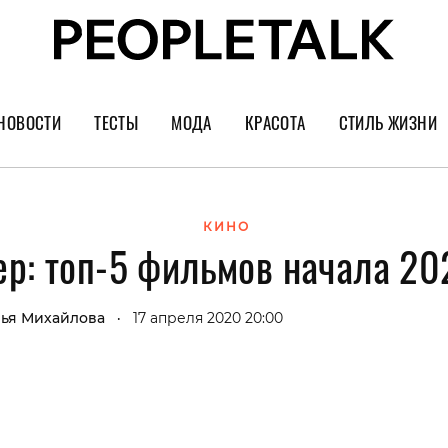
НОВОСТИ
ТЕСТЫ
МОДА
КРАСОТА
СТИЛЬ ЖИЗНИ
Тренды
Уход за лицом
Культура
Шопинг
Волосы
Кино и сер
КИНО
ер: топ-5 фильмов начала 20
Как носить
Маникюр
Еда и ресто
Украшения и часы
Парфюм
Путешестви
ья Михайлова
17 апреля 2020 20:00
•
Спорт
Психология
Диеты
Астрология
Пластика
Музыка
Дизайн