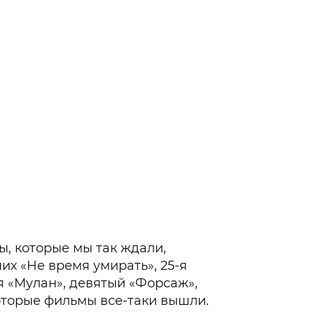
Гаджеты и а
Мнение Ред
, которые мы так ждали,
их «Не время умирать», 25-я
я «Мулан», девятый «Форсаж»,
которые фильмы все-таки вышли.