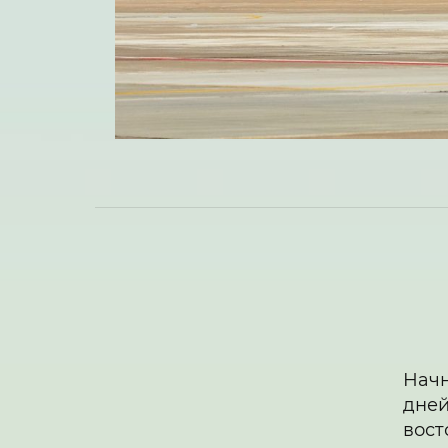
Начн
дней
вост