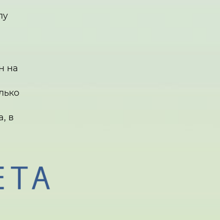
лу
н на
лько
, в