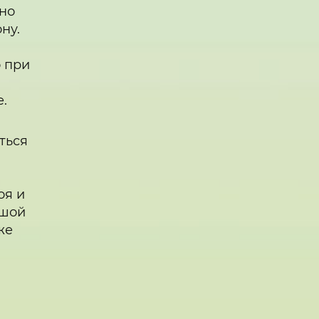
жно
ну.
и
о при
е.
ться
оя и
ьшой
же
м