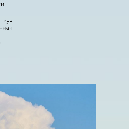
и.
ствуя
енная
ы