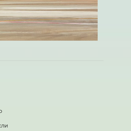
о
сли