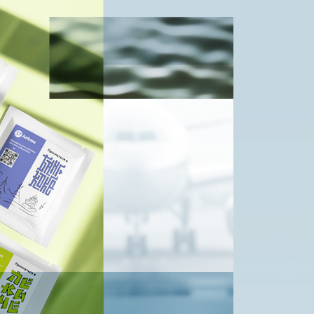
вто
акции