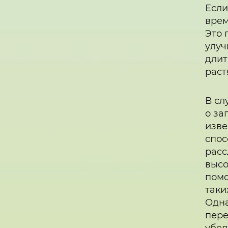
Если
врем
Это 
улуч
длит
раст
В сл
о за
изве
спос
расс
высо
помо
таки
Одна
пере