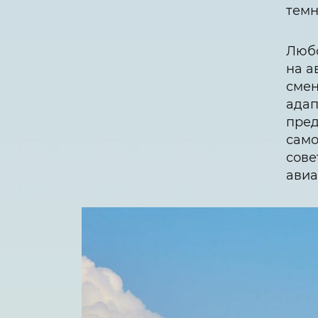
темн
Любо
на а
смен
адап
пред
само
сове
авиа