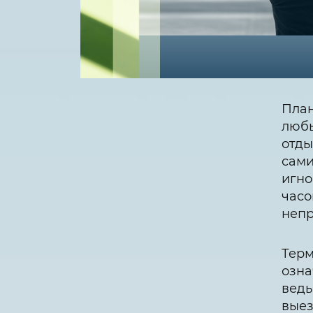
План
любы
отды
сами
игно
часо
непр
Терм
озна
ведь
выез