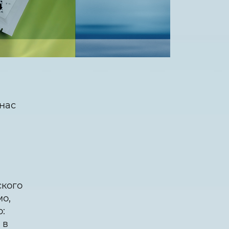
 нас
ского
мо,
о:
 в