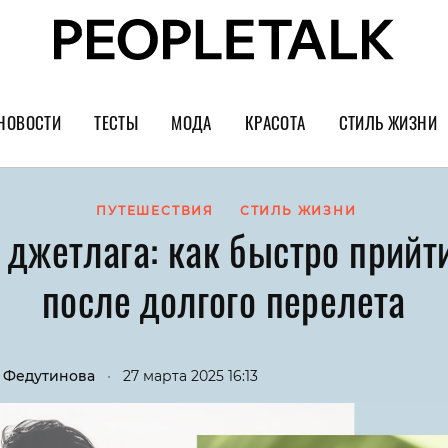
НОВОСТИ
ТЕСТЫ
МОДА
КРАСОТА
СТИЛЬ ЖИЗНИ
Тренды
Уход за лицом
Культура
Шопинг
Волосы
Кино и сер
ПУТЕШЕСТВИЯ
СТИЛЬ ЖИЗНИ
 джетлага: как быстро прийт
Как носить
Маникюр
Еда и ресто
после долгого перелета
Украшения и часы
Парфюм
Путешестви
Спорт
Психология
Диеты
Астрология
 Федутинова
•
27 марта 2025 16:13
Пластика
Музыка
Дизайн