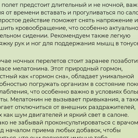
 полет предстоит длительный и не ночной, ва
я от времени вставать и прогуливаться по сало
простое действие поможет снять напряжение 
шить кровообращение, что особенно актуальн
ельном сидении. Рекомендуем также легкую
яжку рук и ног для поддержания мышц в тонус
учае ночных перелетов стоит заранее позаботи
пасе мелатонина. Этот природный гормон,
стный как «гормон сна», обладает уникальной
обностью погружать организм в состояние пок
лабления, что особенно важно в условиях бол
ты. Мелатонин не вызывает привыкания, а так
гает отключиться от внешних раздражителей,
х как шум двигателей и яркий свет в салоне.
ко не забывай проконсультироваться с врачо
д началом приема любых добавок, чтобы