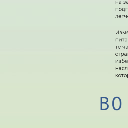
на з
подг
легч
Изме
пита
те ч
стра
избе
насл
кото