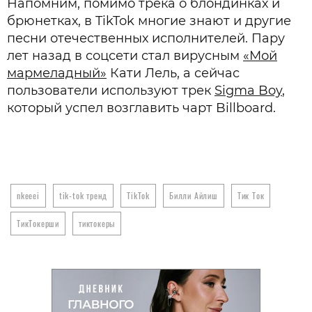
Напомним, помимо трека о блондинках и
брюнетках, в TikTok многие знают и другие
песни отечественных исполнителей. Пару
лет назад в соцсети стал вирусным
«Мой
мармеладный»
Кати Лель, а сейчас
пользователи используют трек
Sigma Boy
,
который успел возглавить чарт Billboard.
nkeeei
tik-tok тренд
TikTok
Билли Айлиш
Тик Ток
ТикТокерши
тиктокеры