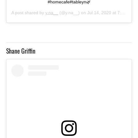
#homecafe#tableyn🌿
A post shared by
y.na__
(@y.na__) on
Jul 14, 2020 at 7:01pm PDT
Shane Griffin