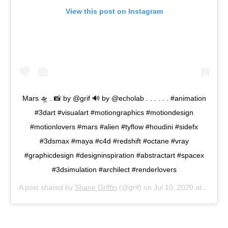
View this post on Instagram
Mars 🛸 . 📸 by @grif 🔊 by @echolab . . . . . . #animation
#3dart #visualart #motiongraphics #motiondesign
#motionlovers #mars #alien #tyflow #houdini #sidefx
#3dsmax #maya #c4d #redshift #octane #vray
#graphicdesign #designinspiration #abstractart #spacex
#3dsimulation #archilect #renderlovers
A post shared by
Shane Griffin
(@grif) on
Jul 10, 2020 at 11:07am PDT