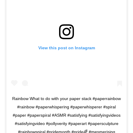
View this post on Instagram
Rainbow What to do with your paper stack #paperrainbow
#rainbow #paperwhispering #paperwhisperer #spiral
#paper #paperspiral #ASMR #satisfying #satisfyingvideos
#satisfyingvideo #pollyverity #paperart #papersculpture
#rainbowspiral #pridemonth #pride🌈 #mesmerising