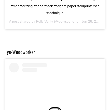
#mesmerizing #paperstack #origamipaper #oldprinterstip
#technique
A post shared by
Polly Verity
(@polyscene) on
Jun 28, 2020 at 12:35am PDT
Tye-Woodworker