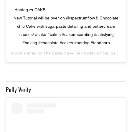
Hotdog 🌭 CAKE! —————————————————
New Tutorial will be over on @spectrumflow !! Chocolate
chip Cake with sugarpaste detailing and buttercream
‘sauces! #cake #cakes #cakedecorating #satisfying
#baking #chocolate #cakes #hotdog #foodporn
A post shared by
The Bakeking — Ben Cullen
(@the_bakeking) on
Polly Verity