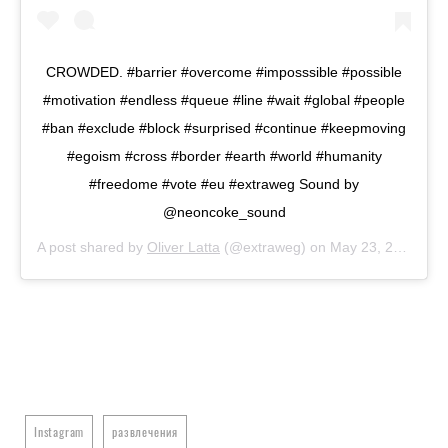
CROWDED. #barrier #overcome #imposssible #possible
#motivation #endless #queue #line #wait #global #people
#ban #exclude #block #surprised #continue #keepmoving
#egoism #cross #border #earth #world #humanity
#freedome #vote #eu #extraweg Sound by
@neoncoke_sound
A post shared by
Oliver Latta
(@extraweg) on
May 23, 2019 at 6:45am PDT
Instagram
развлечения