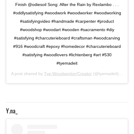
Finish @odiesoil Song: After the Rain by Rexlambo . . .
#oddlysatisfying #woodwork #woodworker #woodworking
#satisfyingvideo #handmade #carpenter #product
#woodshop #woodart #wooden #sacramento #diy
#satisfying #charcuterieboard #craftsman #woodcarving
#916 #woodcraft #epoxy #homedecor #charcuterieboard
#satisfying #woodlovers #lichtenberg #art #530
#tyemadeit
A post shared by
Tye-Woodworker/Creator
(@tyemadeit) on
Sep
Y.na_