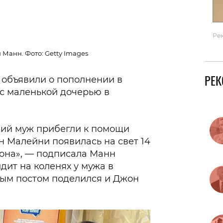
Ре
Манн. Фото: Getty Images
РЕ
объявили о пополнении в
 с маленькой дочерью в
тний муж прибегли к помощи
н Малейни появилась на свет 14
кона», — подписала Манн
дит на коленях у мужа в
ным постом поделился и Джон