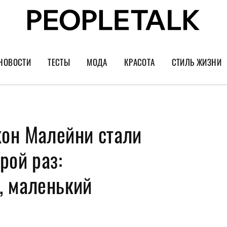
НОВОСТИ
ТЕСТЫ
МОДА
КРАСОТА
СТИЛЬ ЖИЗНИ
Тренды
Уход за лицом
Культура
Шопинг
Волосы
Кино и сер
он Малейни стали
Как носить
Маникюр
Еда и ресто
Украшения и часы
Парфюм
Путешестви
рой раз:
Спорт
Психология
, маленький
Диеты
Астрология
Пластика
Музыка
Дизайн