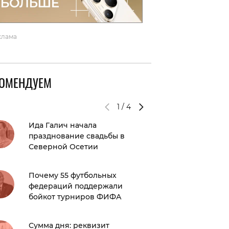
клама
КОМЕНДУЕМ
1
/
4
Ида Галич начала
Лиам Га
празднование свадьбы в
подпис
Северной Осетии
своего 
Почему 55 футбольных
Назван
федераций поддержали
фильма
бойкот турниров ФИФА
день»
Сумма дня: реквизит
Женевь