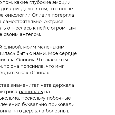
 том, какие глубокие эмоции
дочери. Дело в том, что после
за онкологии Оливия
потеряла
 самостоятельно. Актриса
ать отнеслась к ней с огромным
е своим ангелом.
ой сливой, моим маленьким
шилась быть с нами. Мое сердце
писала Оливия. Что касается
 то она пояснила, что имя
водится как «Слива».
стве знаменитая чета держала
 актриса
решилась
на
ькольма, поскольку побочные
 лечения буквально приковали
явила, что держала болезнь в