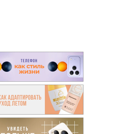
вто
акции