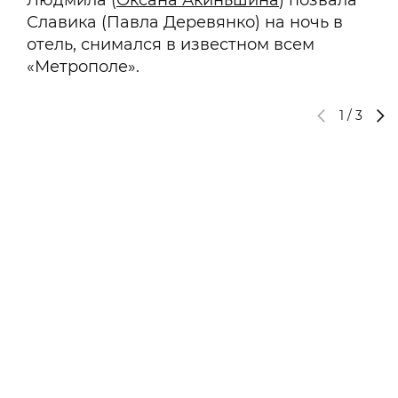
Людмила (
Оксана Акиньшина
) позвала
Славика (Павла Деревянко) на ночь в
отель, снимался в известном всем
«Метрополе».
1
/
3