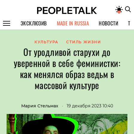
ЭКСКЛЮЗИВ
MADE IN RUSSIA
НОВОСТИ
ТЕ
ГЕРОИ PEOPLETALK
КУЛЬТУРА
СТИЛЬ ЖИЗНИ
От уродливой старухи до
СПЕЦПРОЕКТЫ
уверенной в себе феминистки:
ИНТЕРВЬЮ
как менялся образ ведьм в
ПОКОЛЕНИЕ
массовой культуре
Мария Стельмах
•
19 декабря 2023 10:40