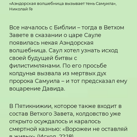
«Аэндорская волшебница вызывает тень Самуила»,
Николай Ге
Все началось с Библии – тогда в Ветхом
Завете в сказании о царе Сауле
появилась некая Аэндорская
волшебница. Саул хотел узнать исход
своей будущей битвы с
филистимлянами. По его просьбе
колдунья вызвала из мертвых дух
пророка Самуила – и тот предсказал ему
воцарение Давида.
В Пятикнижии, которое также входит в
состав Ветхого Завета, колдовство уже
открыто осуждалось и каралось
смертной казнью: «Ворожеи не оставляй
в живых» (Исход, 22:18).