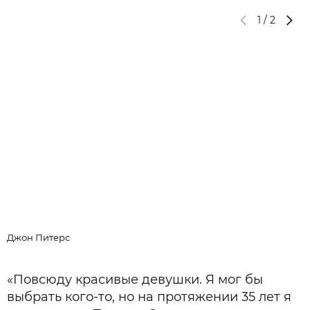
1
/
2
П
Джон Питерс
«Повсюду красивые девушки. Я мог бы
выбрать кого-то, но на протяжении 35 лет я