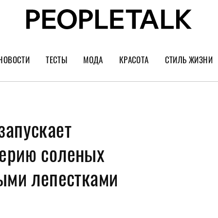
НОВОСТИ
ТЕСТЫ
МОДА
КРАСОТА
СТИЛЬ ЖИЗНИ
Тренды
Уход за лицом
Культура
Шопинг
Волосы
Кино и сер
запускает
Как носить
Маникюр
Еда и ресто
Украшения и часы
Парфюм
Путешестви
серию соленых
Спорт
Психология
ными лепестками
Диеты
Астрология
Пластика
Музыка
Дизайн