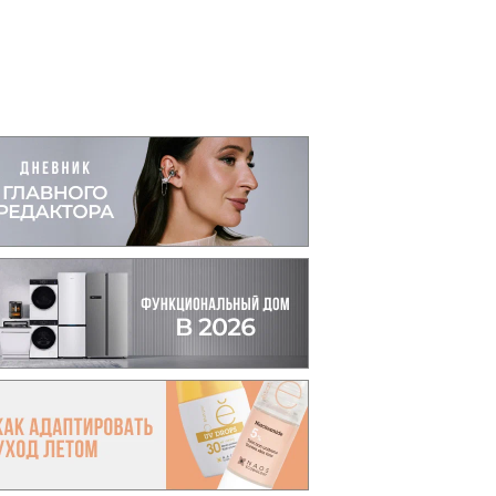
вто
акции