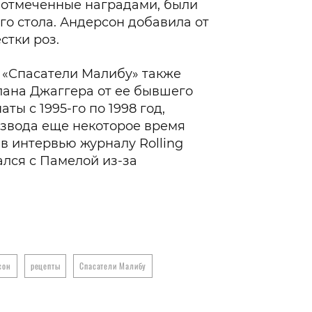
 отмеченные наградами, были
о стола. Андерсон добавила от
стки роз.
 «Спасатели Малибу» также
лана Джаггера от ее бывшего
ты с 1995-го по 1998 год,
азвода еще некоторое время
 в интервью журналу Rolling
ался с Памелой из-за
сон
рецепты
Спасатели Малибу