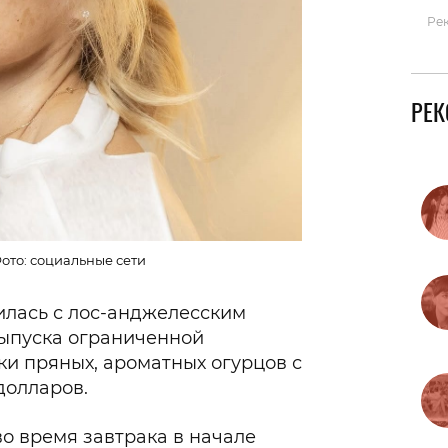
Ре
РЕ
ото: социальные сети
илась с лос-анджелесским
выпуска ограниченной
ки пряных, ароматных огурцов с
долларов.
о время завтрака в начале