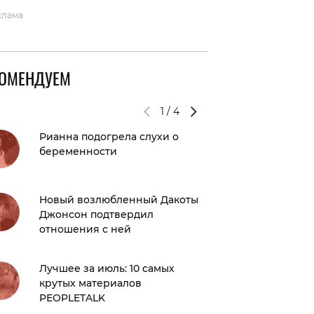
клама
КОМЕНДУЕМ
1
/
4
Рианна подогрела слухи о
Премье
беременности
перене
Новый возлюбленный Дакоты
Брукли
Джонсон подтвердил
Пельтц
отношения с ней
свадеб
честь 
Лучшее за июль: 10 самых
крутых материалов
Ида Гал
PEOPLETALK
выгляди
недели