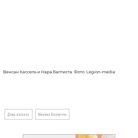
М
Венсан Кассель и Нара Баптиста. Фото: Legion-media
Дева кассель
Моника Беллуччи