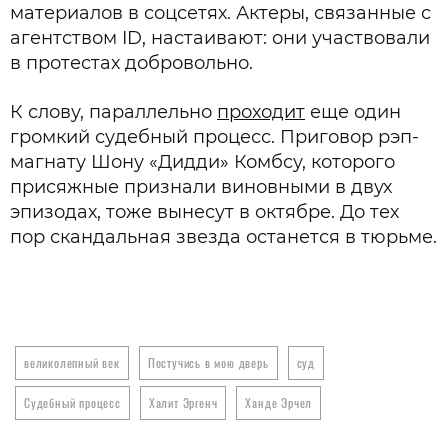
материалов в соцсетях. Актеры, связанные с
агентством ID, настаивают: они участвовали
в протестах добровольно.
К слову, параллельно
проходит
еще один
громкий судебный процесс. Приговор рэп-
магнату Шону «Дидди» Комбсу, которого
присяжные признали виновными в двух
эпизодах, тоже вынесут в октябре. До тех
пор скандальная звезда останется в тюрьме.
великолепный век
Постучись в мою дверь
суд
Судебный процесс
Халит Эргенч
Ханде Эрчел