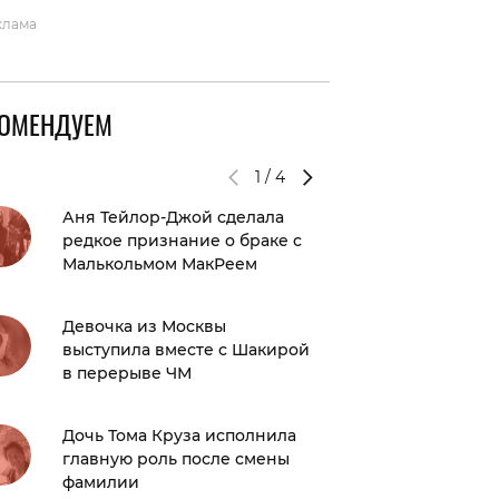
клама
КОМЕНДУЕМ
1
/
4
Аня Тейлор-Джой сделала
Новый 
редкое признание о браке с
выйдет
Малькольмом МакРеем
Киллиа
Девочка из Москвы
после «
выступила вместе с Шакирой
в перерыве ЧМ
Бен Афф
Дочь Тома Круза исполнила
вредны
главную роль после смены
на про
фамилии