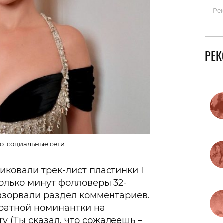
Ре
РЕ
о: социальные сети
иковали трек-лист пластинки I
сколько минут фолловеры 32-
взорвали раздел комментариев.
кратной номинантки на
ry (Ты сказал, что сожалеешь –