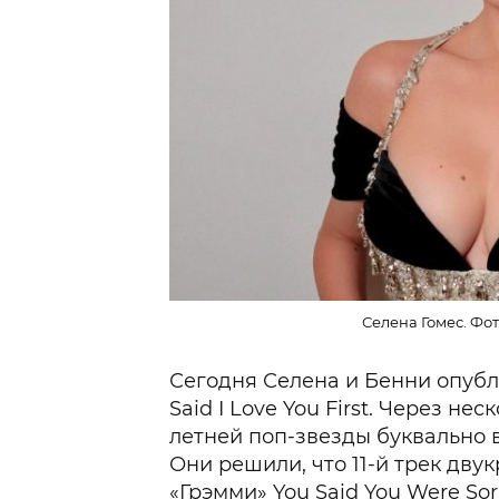
Селена Гомес. Фот
Сегодня Селена и Бенни опубл
Said I Love You First. Через не
летней поп-звезды буквально 
Они решили, что 11-й трек дву
«Грэмми» You Said You Were Sor