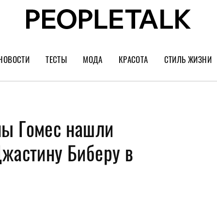
НОВОСТИ
ТЕСТЫ
МОДА
КРАСОТА
СТИЛЬ ЖИЗНИ
Тренды
Уход за лицом
Культура
Шопинг
Волосы
Кино и сер
ны Гомес нашли
Как носить
Маникюр
Еда и ресто
Украшения и часы
Парфюм
Путешестви
Джастину Биберу в
Спорт
Психология
Диеты
Астрология
Пластика
Музыка
Дизайн