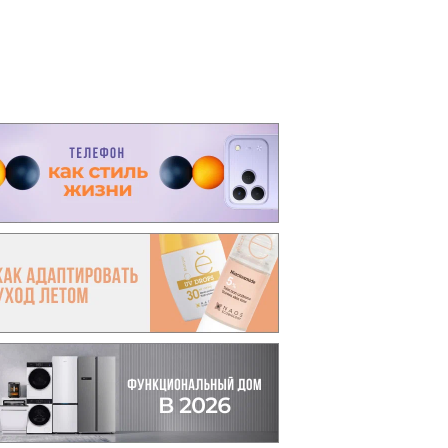
вто
акции