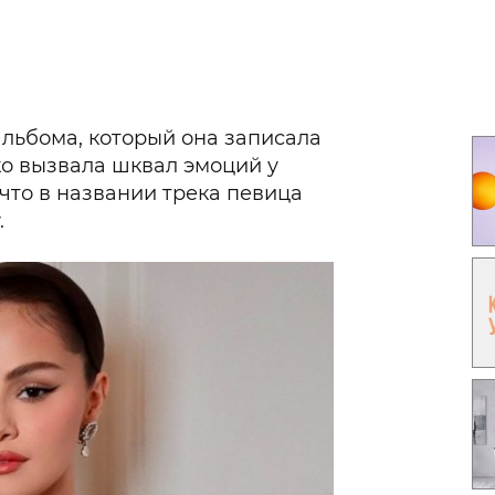
Гаджеты и а
Мнение Ред
альбома, который она записала
о вызвала шквал эмоций у
что в названии трека певица
.