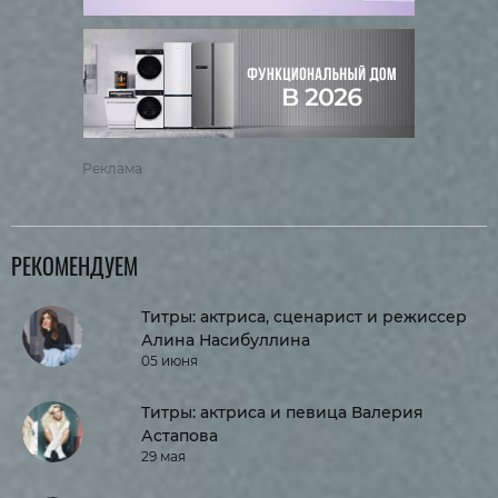
Реклама
РЕКОМЕНДУЕМ
Титры: актриса, сценарист и режиссер
Алина Насибуллина
05 июня
Титры: актриса и певица Валерия
Астапова
29 мая