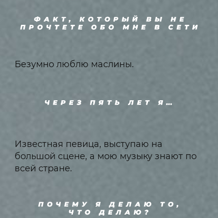
Безумно люблю маслины.
Известная певица, выступаю на
большой сцене, а мою музыку знают по
всей стране.