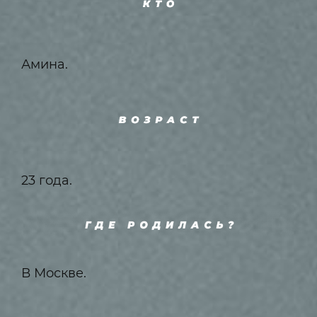
Амина.
23 года.
В Москве.